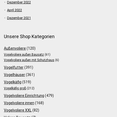
Dezember 2022
April 2022
Dezember 2021
Unsere Shop Kategorien
Außenvoliere
(120)
Vogelvoliere außen Bausatz
(61)
Vogelvoliere außen mit Schutzhaus
(6)
Vogelfutter
(391)
Vogelhäuser
(361)
Vogelkäfig
(519)
Vogelkäfig groß
(212)
Vogelvoliere Einrichtung
(479)
Vogelvoliere innen
(168)
Vogelvoliere XXL
(82)