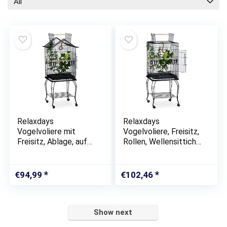
All
Relaxdays
Relaxdays
Vogelvoliere mit
Vogelvoliere, Freisitz,
Freisitz, Ablage, auf
Rollen, Wellensittich,
Rollen, XXL
Kanarienvogel,
Vogelkäfig, gebogene
Zubehör, Vogelkäfig,
Standfüße, HBT
HBT 127,5x55x55
€
94,99
€
102,46
140x62x59 cm,
cm, schwarz
schwarz
Show next