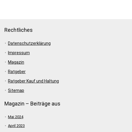
Rechtliches
Datenschutzerklärung
Impressum
Magazin
Ratgeber
Ratgeber Kauf und Haltung
Sitemap
Magazin – Beiträge aus
Mai 2024
April 2023