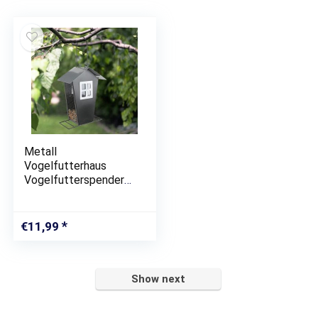
Metall
Vogelfutterhaus
Vogelfutterspender
Futterstation
Futterspender
Futterhaus
€
11,99
Show next