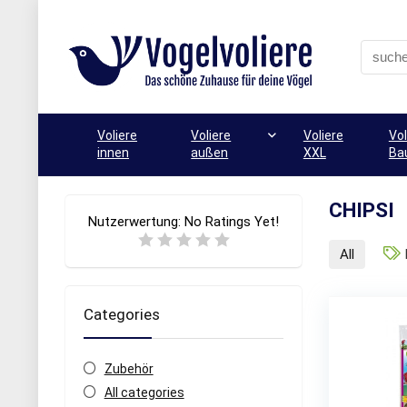
Voliere
Voliere
Voliere
Vol
innen
außen
XXL
Ba
CHIPSI
Nutzerwertung:
No Ratings Yet!
All
Categories
Zubehör
All categories