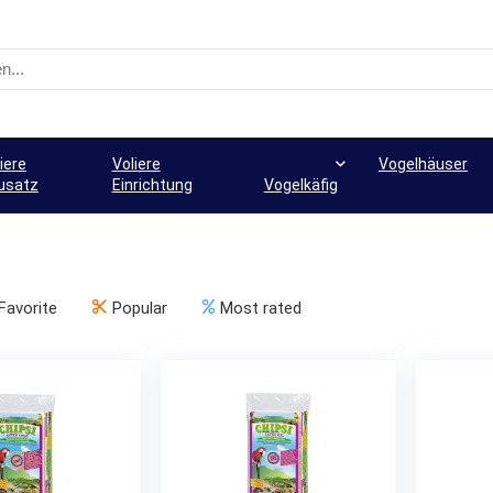
iere
Voliere
Vogelhäuser
usatz
Einrichtung
Vogelkäfig
Favorite
Popular
Most rated