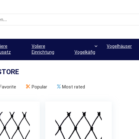
iere
Voliere
Vogelhäuser
usatz
Einrichtung
Vogelkäfig
STORE
Favorite
Popular
Most rated