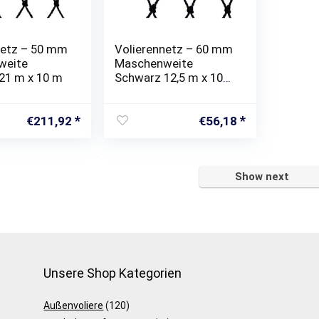
netz – 50 mm
Volierennetz – 60 mm
weite
Maschenweite
21 m x 10 m
Schwarz 12,5 m x 10
m
€
211,92
€
56,18
Show next
Unsere Shop Kategorien
Außenvoliere
(120)