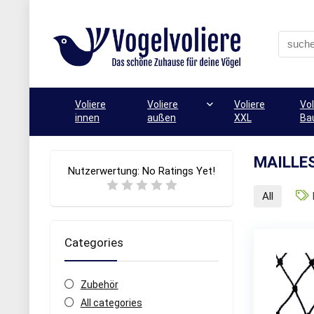
Voliere
Voliere
Voliere
Vol
innen
außen
XXL
Ba
MAILLE
Nutzerwertung:
No Ratings Yet!
All
Categories
Zubehör
All categories