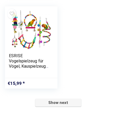
ESRISE
Vogelspielzeug für
Vögel, Kauspielzeug
Vögel Spielzeug Holz
Bell Haning Spielzeug
für Conures
€
15,99
Nymphensittiche
Liebesvögel kleine
Sittiche,…
Show next