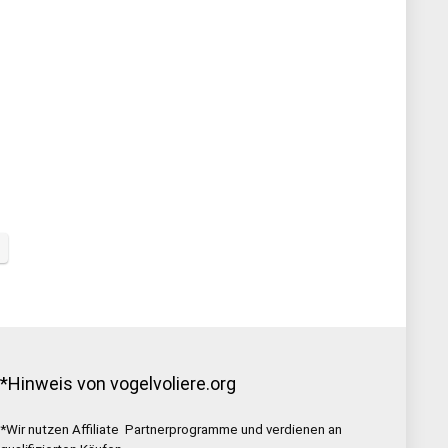
*Hinweis von vogelvoliere.org
*Wir nutzen Affiliate Partnerprogramme und verdienen an