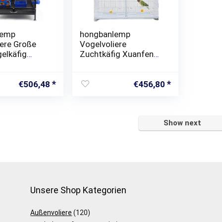
lemp
hongbanlemp
iere Große
Vogelvoliere
elkäfig
Zuchtkäfig Xuanfeng
ckatiel
Tiger Papagei Käfig
ttich
Taubenkäfig Star
tich
Little Mönch Mönch
€
506,48
€
456,80
tich Fink Pet
Papagei Vogel Käfig
ig w/Ladder
Grackle Zuchtkäfig
g…
Vogelheim
Show next
Unsere Shop Kategorien
Außenvoliere
(120)