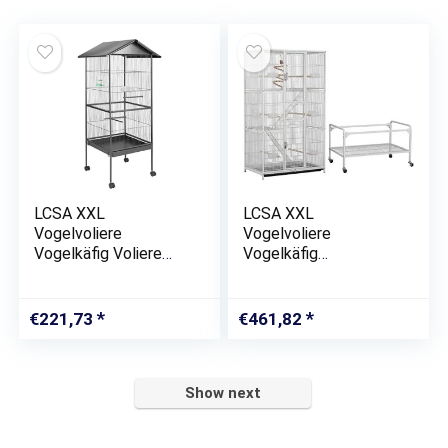
LCSA XXL
LCSA XXL
Vogelvoliere
Vogelvoliere
Vogelkäfig Voliere
Vogelkäfig
Käfig Vogelhaus
Papageienkäfig Käfig
Vogel Tierkäfig
Vogelhaus
162cm hoch
Tierkäfig175,5cm
€
221,73
€
461,82
hoch
Show next