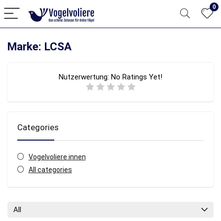
0
Marke: LCSA
Nutzerwertung:
No Ratings Yet!
Categories
Vogelvoliere innen
All categories
All