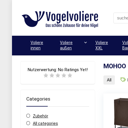
Voliere
Voliere
Voliere
Vol
innen
außen
XXL
Ba
MOHOO
Nutzerwertung:
No Ratings Yet!
All
Categories
Zubehör
All categories