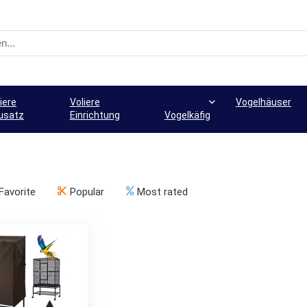
iere
Voliere
Vogelhäuser
usatz
Einrichtung
Vogelkäfig
Favorite
Popular
Most rated