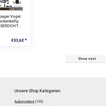
pagei Vogel
eckenkäfig
SERDICHTE
NG, 97CM X
130CM HOCH
€
33,62
Show next
Unsere Shop Kategorien
Außenvoliere
(120)