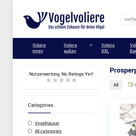
Voliere
Voliere
Voliere
Vol
innen
außen
XXL
Ba
Prosper
Nutzerwertung:
No Ratings Yet!
All
Categories
Vogelhäuser
All categories