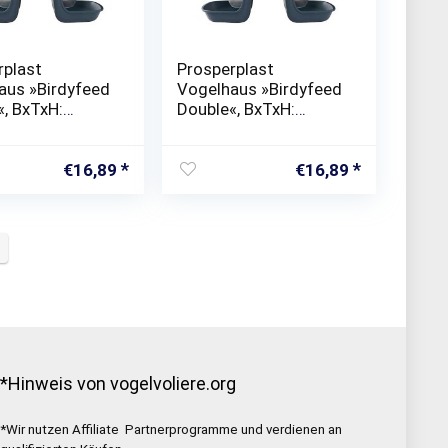
rplast
Prosperplast
aus »Birdyfeed
Vogelhaus »Birdyfeed
«, BxTxH:
Double«, BxTxH:
5×17,3 cm
28×18,5×17,3 cm
€
16,89
€
16,89
*Hinweis von vogelvoliere.org
*Wir nutzen Affiliate Partnerprogramme und verdienen an