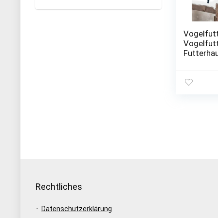
Vogelfut
Vogelfut
Futterha
Futtersp
Futtersta
Rechtliches
Datenschutzerklärung