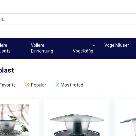
iere
Voliere
Vogelhäuser
usatz
Einrichtung
Vogelkäfig
plast
Favorite
Popular
Most rated