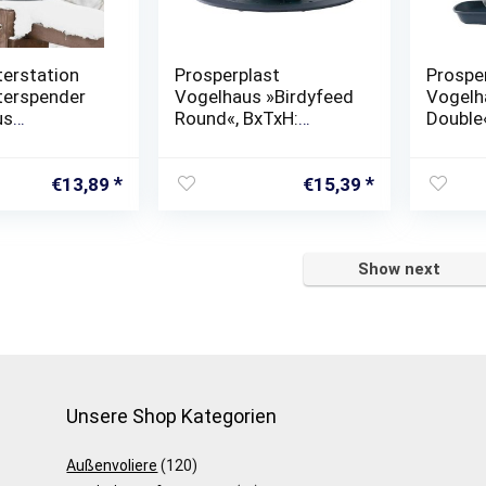
terstation
Prosperplast
Prospe
terspender
Vogelhaus »Birdyfeed
Vogelh
us
Round«, BxTxH:
Double
ender
29,4×25,8×12,2 cm
28×18,
tion
€
13,89
€
15,39
Show next
Unsere Shop Kategorien
Außenvoliere
(120)