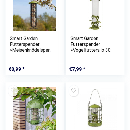
Smart Garden
Smart Garden
Futterspender
Futterspender
»Meisenknödelspend
»Vogelfuttersilo 30
er groß
cm Futterspender
Meisenknödelautoma
Futterhaus«
t«
€
8,99
€
7,99