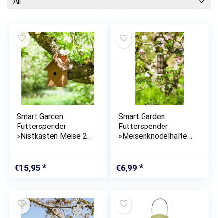
All
Smart Garden
Smart Garden
Futterspender
Futterspender
»Nistkasten Meise 28
»Meisenknödelhalter
mm Nistbox
Meisenknödelspender
Meisenkasten
«
Meisen«
€
15,95
€
6,99