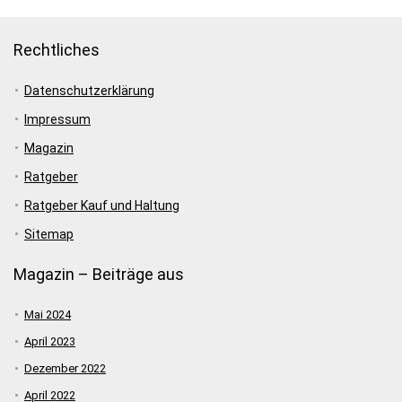
Rechtliches
Datenschutzerklärung
Impressum
Magazin
Ratgeber
Ratgeber Kauf und Haltung
Sitemap
Magazin – Beiträge aus
Mai 2024
April 2023
Dezember 2022
April 2022