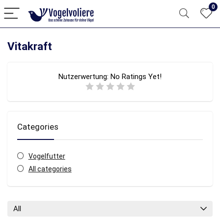
0
Vitakraft
Nutzerwertung:
No Ratings Yet!
Categories
Vogelfutter
All categories
All