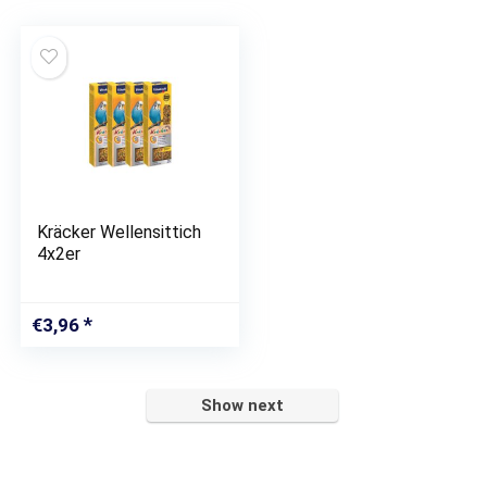
Kräcker Wellensittich
4x2er
€
3,96
Show next