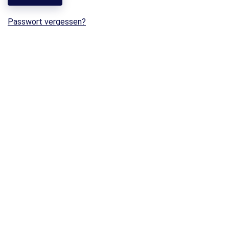
Passwort vergessen?