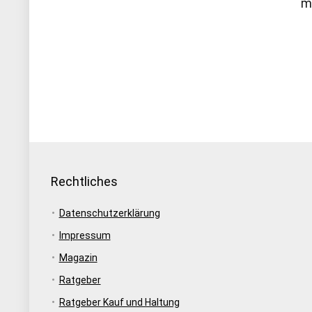
m
Rechtliches
Datenschutzerklärung
Impressum
Magazin
Ratgeber
Ratgeber Kauf und Haltung