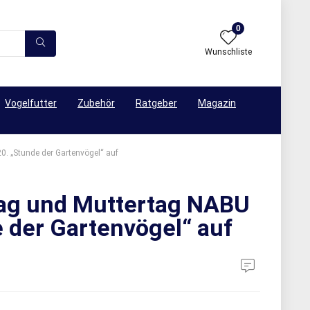
0
Wunschliste
Vogelfutter
Zubehör
Ratgeber
Magazin
. „Stunde der Gartenvögel“ auf
tag und Muttertag NABU
e der Gartenvögel“ auf