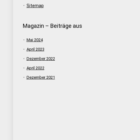
Sitemap
Magazin – Beiträge aus
Mai 2024
April 2023
Dezember 2022
April 2022
Dezember 2021