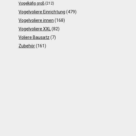
Vogelkäfig groß
(212)
Vogelvoliere Einrichtung
(479)
Vogelvoliere innen
(168)
Vogelvoliere XXL
(82)
Voliere Bausatz
(7)
Zubehör
(161)