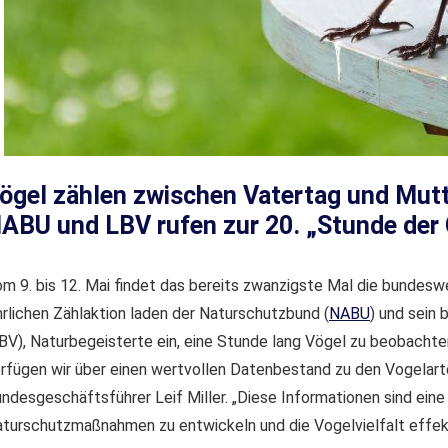
ögel zählen zwischen Vatertag und Mut
ABU und LBV rufen zur 20. „Stunde der 
m 9. bis 12. Mai findet das bereits zwanzigste Mal die bundeswe
hrlichen Zählaktion laden der Naturschutzbund (
NABU
) und sein
BV), Naturbegeisterte ein, eine Stunde lang Vögel zu beobachten
rfügen wir über einen wertvollen Datenbestand zu den Vogelarte
ndesgeschäftsführer Leif Miller. „Diese Informationen sind ein
turschutzmaßnahmen zu entwickeln und die Vogelvielfalt effekt