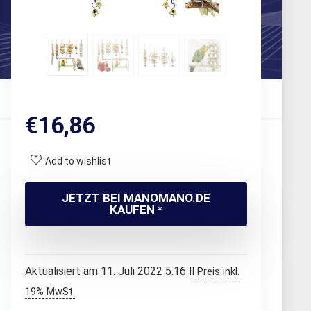
€
16,86
Add to wishlist
JETZT BEI MANOMANO.DE
KAUFEN *
Aktualisiert am 11. Juli 2022 5:16
II Preis inkl.
19% MwSt.