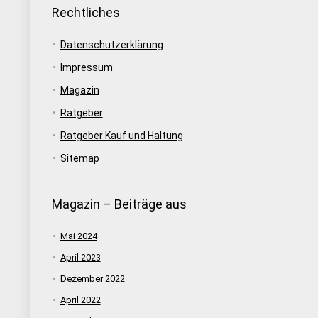
Rechtliches
Datenschutzerklärung
Impressum
Magazin
Ratgeber
Ratgeber Kauf und Haltung
Sitemap
Magazin – Beiträge aus
Mai 2024
April 2023
Dezember 2022
April 2022