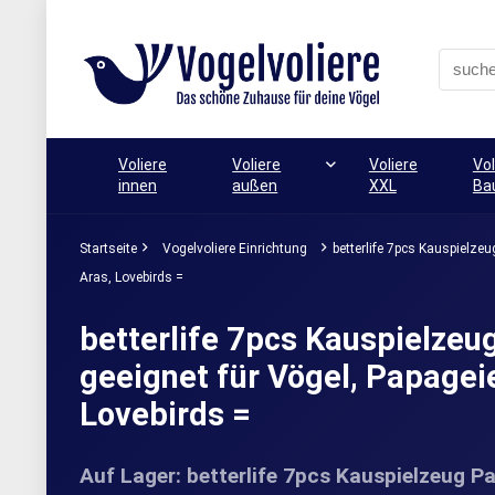
Voliere
Voliere
Voliere
Vol
innen
außen
XXL
Ba
Startseite
Vogelvoliere Einrichtung
betterlife 7pcs Kauspielzeu
Aras, Lovebirds =
betterlife 7pcs Kauspielzeu
geeignet für Vögel, Papageien
Lovebirds =
Auf Lager: betterlife 7pcs Kauspielzeug Pa