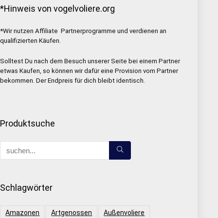
*Hinweis von vogelvoliere.org
*Wir nutzen Affiliate Partnerprogramme und verdienen an
qualifizierten Käufen.
Solltest Du nach dem Besuch unserer Seite bei einem Partner
etwas Kaufen, so können wir dafür eine Provision vom Partner
bekommen. Der Endpreis für dich bleibt identisch.
Produktsuche
Schlagwörter
Amazonen
Artgenossen
Außenvoliere