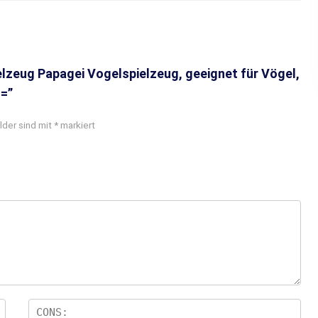
ielzeug Papagei Vogelspielzeug, geeignet für Vögel,
 =”
lder sind mit
*
markiert