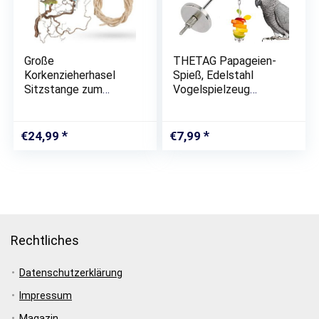
Große
THETAG Papageien-
Korkenzieherhasel
Spieß, Edelstahl
Sitzstange zum
Vogelspielzeug
Aufhängen mit toll
Papageien
verschnörkelten
Lebensmittel
Zweigen | Der wohl
Aufsteckspindel
€
24,99
€
7,99
Beste
Nahrungsmittelfleisch
Vogelspielplatz für
Frucht Stock
Wellensittich,…
Stangen Halter (L)
Rechtliches
Datenschutzerklärung
Impressum
Magazin