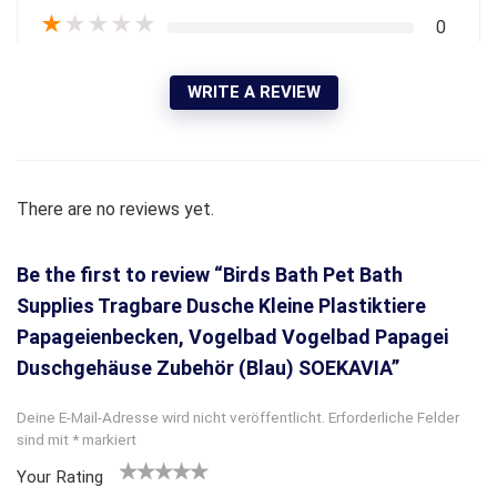
★
★
★
★
★
0
WRITE A REVIEW
There are no reviews yet.
Be the first to review “Birds Bath Pet Bath
Supplies Tragbare Dusche Kleine Plastiktiere
Papageienbecken, Vogelbad Vogelbad Papagei
Duschgehäuse Zubehör (Blau) SOEKAVIA”
Deine E-Mail-Adresse wird nicht veröffentlicht.
Erforderliche Felder
sind mit
*
markiert
Your Rating
1
2
3 von
4 von
5 von