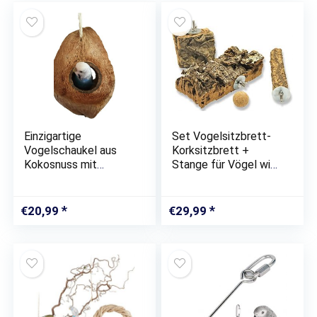
Einzigartige
Set Vogelsitzbrett-
Vogelschaukel aus
Korksitzbrett +
Kokosnuss mit
Stange für Vögel wie
Fruchtschale zum
Wellensittiche aus
Knabbern. Natur-
Natur – Kork- Holz
Vogelspielzeug für
hitzebehandelt inkl.
€
20,99
€
29,99
Wellensittich
Befestigung +
Nymphensittich und
Korkball
alle Anderen…