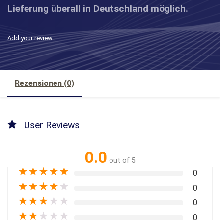
Lieferung überall in Deutschland möglich.
Add your review
Rezensionen (0)
User Reviews
0.0
out of 5
★
★
★
★
★
0
★
★
★
★
★
0
★
★
★
★
★
0
★
★
★
★
★
0