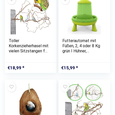
Toller
Futterautomat mit
Korkenzieherhasel mit
Füßen, 2, 4 oder 8 Kg
vielen Sitzstangen für
grün I Hühner,
Wellensittiche &
Geflügel
andere Vögel zur
Futterspender I
Käfig Montage
Automatischer
€
18,99
€
15,99
Spender für
Hühnerfutter I
Futterstation
aufhängbar I…