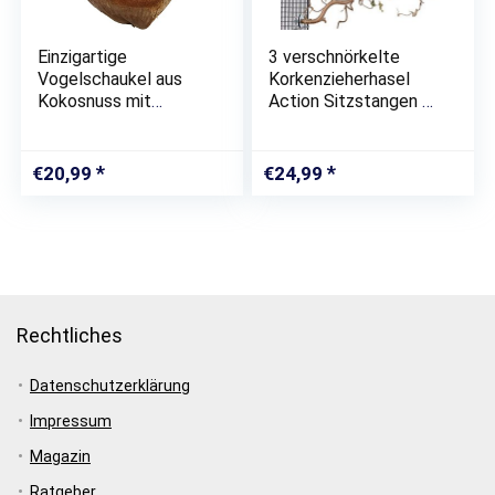
Einzigartige
3 verschnörkelte
Vogelschaukel aus
Korkenzieherhasel
Kokosnuss mit
Action Sitzstangen –
Fruchtschale zum
das perfekte
Knabbern. Natur-
Vogelzubehör für
Vogelspielzeug für
Ihren Vogelkäfig
€
20,99
€
24,99
Wellensittich
Nymphensittich und
alle Anderen…
Rechtliches
Datenschutzerklärung
Impressum
Magazin
Ratgeber