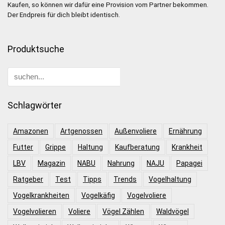
Kaufen, so können wir dafür eine Provision vom Partner bekommen.
Der Endpreis für dich bleibt identisch.
Produktsuche
Schlagwörter
Amazonen
Artgenossen
Außenvoliere
Ernährung
Futter
Grippe
Haltung
Kaufberatung
Krankheit
LBV
Magazin
NABU
Nahrung
NAJU
Papagei
Ratgeber
Test
Tipps
Trends
Vogelhaltung
Vogelkrankheiten
Vogelkäfig
Vogelvoliere
Vogelvolieren
Voliere
Vögel Zählen
Waldvögel