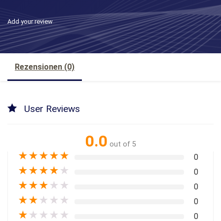
Add your review
Rezensionen (0)
User Reviews
0.0
out of 5
★
★
★
★
★
0
★
★
★
★
★
0
★
★
★
★
★
0
★
★
★
★
★
0
★
★
★
★
★
0