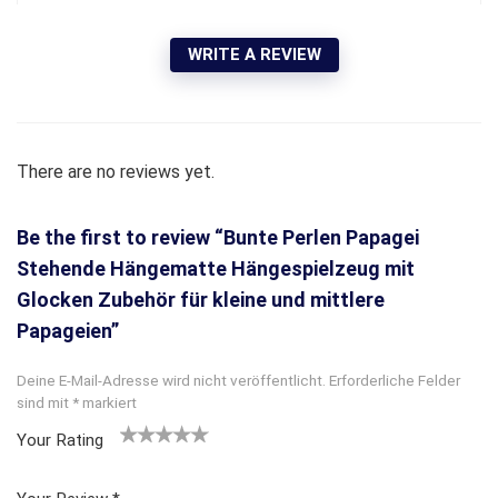
WRITE A REVIEW
There are no reviews yet.
Be the first to review “Bunte Perlen Papagei
Stehende Hängematte Hängespielzeug mit
Glocken Zubehör für kleine und mittlere
Papageien”
Deine E-Mail-Adresse wird nicht veröffentlicht.
Erforderliche Felder
sind mit
*
markiert
Your Rating
1
2
3 von
4 von
5 von
v
von
5 Ster
5 Sterne
5 Sternen