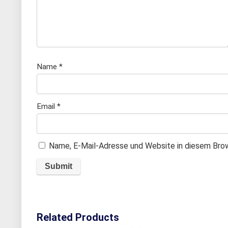
e
n
Name
*
Email
*
Name, E-Mail-Adresse und Website in diesem Bro
Related Products