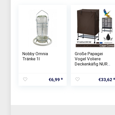
Nobby Omnia
Große Papagei
Tränke 1l
Vogel Voliere
Deckenkäfig NUR
WASSERDICHTE
ABDECKUNG,
97CM X 60CM X
€
6,99
€
33,62
130CM HOCH
(Kaffee)