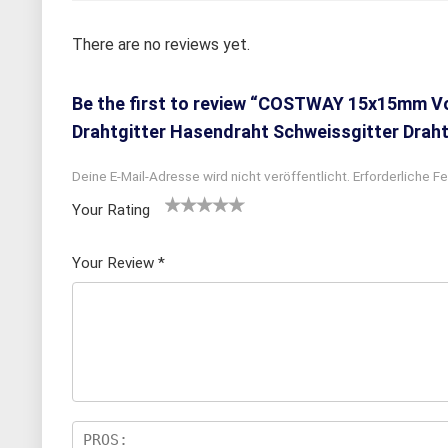
There are no reviews yet.
Be the first to review “COSTWAY 15x15mm V
Drahtgitter Hasendraht Schweissgitter Drah
Deine E-Mail-Adresse wird nicht veröffentlicht.
Erforderliche Fe
Your Rating
1
2
3 von
4 von
5 von
v
von
5 Ster
5 Sterne
5 Sternen
Your Review
*
o
5 St
nen
n
n
erne
5
n
S
te
rn