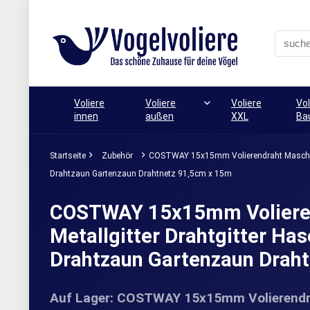
Voliere
Voliere
Voliere
Vol
innen
außen
XXL
Ba
Startseite
Zubehör
COSTWAY 15x15mm Volierendraht Maschendr
Drahtzaun Gartenzaun Drahtnetz 91,5cm x 15m
COSTWAY 15x15mm Volieren
Metallgitter Drahtgitter Ha
Drahtzaun Gartenzaun Drah
Auf Lager: COSTWAY 15x15mm Volierendra