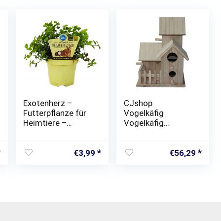
Exotenherz –
CJshop
Futterpflanze für
Vogelkäfig
Heimtiere –
Vogelkäfig
Callisia repens –
Zuchtbox Schwarz
Vitalfutter für
Phoenix Tiger
Kaninchen,
Haut Pfingstrose
€
3,99
€
56,29
Ziervögel,
Papagei
Reptilien, Hamster
Vogelhaus
und
Outdoor Vogel
Meerschweinchen
Nest Vogel Käfig
Retro Vogel Nest…