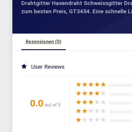
Drahtgitter Hasendraht Schweissgitter D
zum besten Preis, GT3454. Eine schnelle L
Rezensionen (0)
User Reviews
★
★
★
★
★
★
★
★
★
★
0.0
★
★
★
★
★
out of 5
★
★
★
★
★
★
★
★
★
★