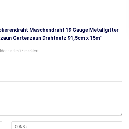
olierendraht Maschendraht 19 Gauge Metallgitter
tzaun Gartenzaun Drahtnetz 91,5cm x 15m”
lder sind mit
*
markiert