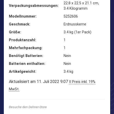
‎22.8 x 22.5 x 21.1 cm,
Verpackungsabmessungen
3.4 Kilogramm
Modellnummer
‎5252606
Geschmack
‎Erdnusskerne
Größe
‎3.4 kg (1er Pack)
Produktanzahl
‎1
Mehrfachpackung
‎1
Benötigt Batterien
‎Nein
Batterien enthalten
‎Nein
Artikelgewicht
‎3.4 kg
Aktualisiert am 11. Juli 2022 9:07
II Preis inkl. 19%
MwSt.
Besuche den Dehner-Store