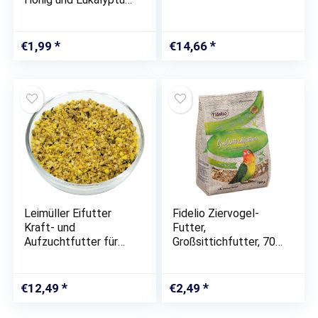
1x 2 St
€
1,99
€
14,66
Leimüller Eifutter
Fidelio Ziervogel-
Kraft- und
Futter,
Aufzuchtfutter für
Großsittichfutter, 700
Alle Ziervögel 1 kg
g
€
12,49
€
2,49