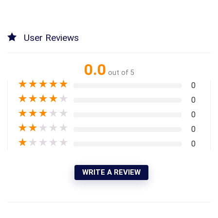
User Reviews
0.0
out of 5
★
★
★
★
★
0
★
★
★
★
★
0
★
★
★
★
★
0
★
★
★
★
★
0
★
★
★
★
★
0
WRITE A REVIEW