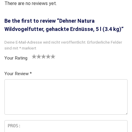
There are no reviews yet.
Be the first to review “Dehner Natura
Wildvogelfutter, gehackte Erdnüsse, 5 l (3.4 kg)”
Deine E-Mail-Adresse wird nicht veröffentlicht.
Erforderliche Felder
sind mit
*
markiert
Your Rating
1
2
3 von
4 von
5 von
v
von
5 Ster
5 Sterne
5 Sternen
Your Review
*
o
5 St
nen
n
n
erne
5
n
S
te
rn
e