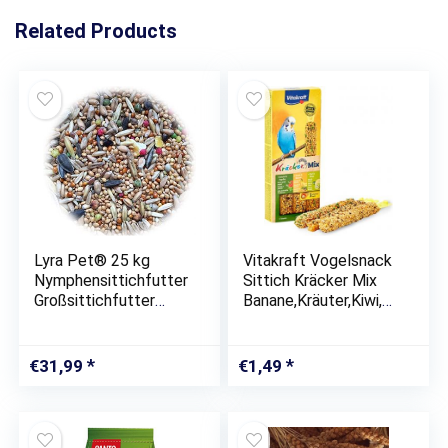
Related Products
Lyra Pet® 25 kg
Vitakraft Vogelsnack
Nymphensittichfutter
Sittich Kräcker Mix
Großsittichfutter
Banane,Kräuter,Kiwi,
Ziervögel Vogelfutter
1x 3St
Großsittiche
Halsbandsittich
€
31,99
€
1,49
Sittiche Sittichfutter
Vögel