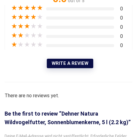
out of 5
★
★
★
★
★
0
★
★
★
★
★
0
★
★
★
★
★
0
★
★
★
★
★
0
★
★
★
★
★
0
WRITE A REVIEW
There are no reviews yet.
Be the first to review “Dehner Natura
Wildvogelfutter, Sonnenblumenkerne, 5 l (2.2 kg)”
Deine E-Mail-Adresse wird nicht veröffentlicht.
Erforderliche Felder