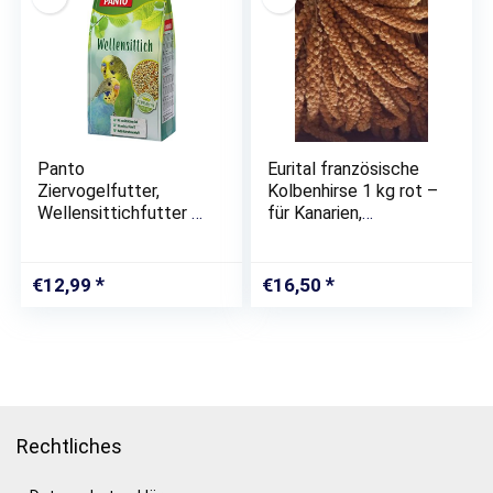
Panto
Eurital französische
Ziervogelfutter,
Kolbenhirse 1 kg rot –
Wellensittichfutter 1
für Kanarien,
kg, 5er Pack (5 x 1
Wellensittiche, Vögel
kg)
und Hühner
€
12,99
€
16,50
Rechtliches