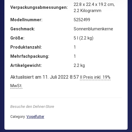
‎22.8 x 22.4 x 19.2 cm,
Verpackungsabmessungen
2.2 Kilogramm
Modellnummer
‎5252499
Geschmack
‎Sonnenblumenkerne
Größe
‎5 l (2.2 kg)
Produktanzahl
‎1
Mehrfachpackung
‎1
Artikelgewicht
‎2.2 kg
Aktualisiert am 11. Juli 2022 8:57
II Preis inkl. 19%
MwSt.
Besuche den Dehner-Store
Category:
Vogelfutter