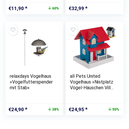
Ursprünglicher
Aktueller
€
11,90
€
32,99
60%
Preis
Preis
war:
ist:
€29,99
€11,90.
relaxdays Vogelhaus
all Pets United
»Vogelfutterspender
Vogelhaus »Nistplatz
mit Stab«
Vögel-Häuschen Villa
aus Echtholz«, zum
aufhängen im Garten
Ursprünglicher
Aktueller
Ursprünglicher
Aktueller
€
24,90
€
24,95
38%
50%
Preis
Preis
Preis
Preis
war:
ist:
war:
ist:
€39,99
€24,90.
€49,95
€24,95.