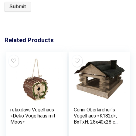
Related Products
relaxdays Vogelhaus
Conni Oberkircher´s
»Deko Vogelhaus mit
Vogelhaus »K182d«,
Moos«
BxTxH: 28x40x28 cm,
Handarbeit