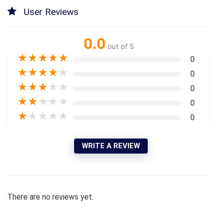
User Reviews
0.0
out of 5
★
★
★
★
★
0
★
★
★
★
★
0
★
★
★
★
★
0
★
★
★
★
★
0
★
★
★
★
★
0
WRITE A REVIEW
There are no reviews yet.