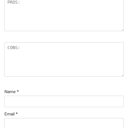
e
n
Name
*
Email
*