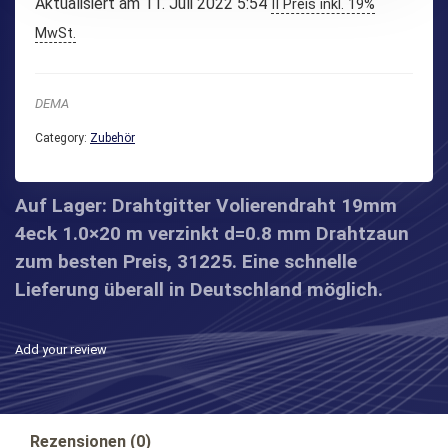
Aktualisiert am 11. Juli 2022 5:54
II Preis inkl. 19%
MwSt.
DEMA
Category:
Zubehör
Auf Lager: Drahtgitter Volierendraht 19mm
4eck 1.0×20 m verzinkt d=0.8 mm Drahtzaun
zum besten Preis, 31225. Eine schnelle
Lieferung überall in Deutschland möglich.
Add your review
Rezensionen (0)