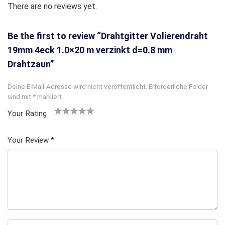
There are no reviews yet.
Be the first to review “Drahtgitter Volierendraht
19mm 4eck 1.0×20 m verzinkt d=0.8 mm
Drahtzaun”
Deine E-Mail-Adresse wird nicht veröffentlicht.
Erforderliche Felder
sind mit
*
markiert
Your Rating
1
2
3 von
4 von
5 von
v
von
5 Ster
5 Sterne
5 Sternen
Your Review
*
o
5 St
nen
n
n
erne
5
n
S
te
rn