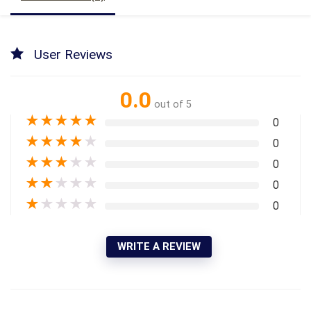
User Reviews
0.0
out of 5
★
★
★
★
★
0
★
★
★
★
★
0
★
★
★
★
★
0
★
★
★
★
★
0
★
★
★
★
★
0
WRITE A REVIEW