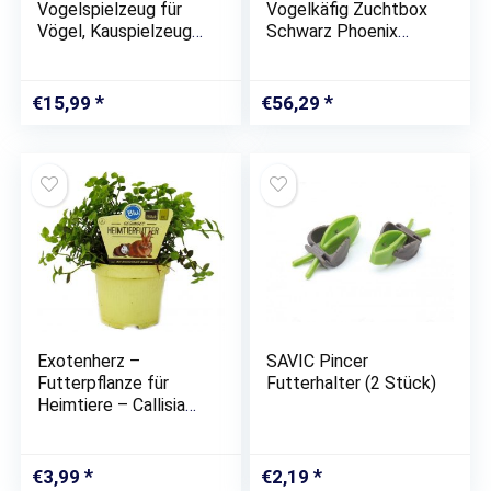
Vogelspielzeug für
Vogelkäfig Zuchtbox
Vögel, Kauspielzeug
Schwarz Phoenix
Vögel Spielzeug Holz
Tiger Haut
Bell Haning Spielzeug
Pfingstrose Papagei
für Conures
Vogelhaus Outdoor
€
15,99
€
56,29
Nymphensittiche
Vogel Nest Vogel
Liebesvögel kleine
Käfig Retro Vogel
Sittiche,…
Nest…
Exotenherz –
SAVIC Pincer
Futterpflanze für
Futterhalter (2 Stück)
Heimtiere – Callisia
repens – Vitalfutter
für Kaninchen,
Ziervögel, Reptilien,
€
3,99
€
2,19