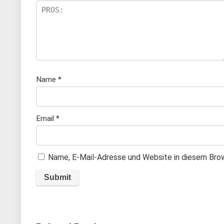
rn
e
n
Name
*
Email
*
Name, E-Mail-Adresse und Website in diesem Bro