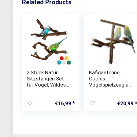
Related Products
2 Stück Natur
Käfigantenne,
Sitzstangen Set
Cooles
für Vögel, Wildes
Vogelspielzeug als
Traubenholz
Anflugstange oder
Sitzstangen für
Sitzplatz aus
Vogelkäfige,
Naturholz
€
16,99
€
20,99
Vogelschleifklaue
n Klettern Stehend
Vogelkäfig
Zubehör für…