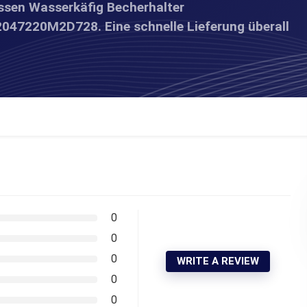
ssen Wasserkäfig Becherhalter
047220M2D728. Eine schnelle Lieferung überall
0
0
0
WRITE A REVIEW
0
0