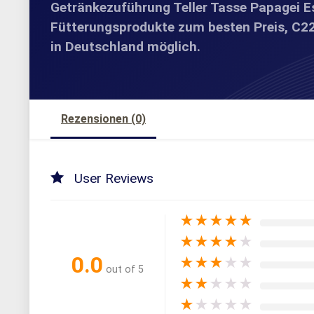
Getränkezuführung Teller Tasse Papagei E
Fütterungsprodukte zum besten Preis, C22
in Deutschland möglich.
Rezensionen (0)
User Reviews
★
★
★
★
★
★
★
★
★
★
0.0
★
★
★
★
★
out of 5
★
★
★
★
★
★
★
★
★
★