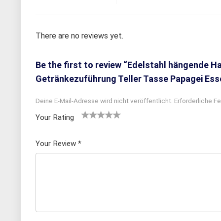
There are no reviews yet.
Be the first to review “Edelstahl hängende 
Getränkezuführung Teller Tasse Papagei Es
Deine E-Mail-Adresse wird nicht veröffentlicht.
Erforderliche Fe
Your Rating
1
2
3 von
4 von
5 von
v
von
5 Ster
5 Sterne
5 Sternen
Your Review
*
o
5 St
nen
n
n
erne
5
n
S
te