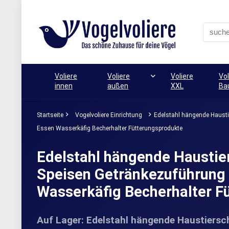
Voliere
Voliere
Voliere
Vol
innen
außen
XXL
Ba
Startseite
Vogelvoliere Einrichtung
Edelstahl hängende Hausti
Essen Wasserkäfig Becherhalter Fütterungsprodukte
Edelstahl hängende Haustie
Speisen Getränkezuführung 
Wasserkäfig Becherhalter F
Auf Lager: Edelstahl hängende Haustiersc