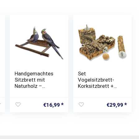
Handgemachtes
Set
Sitzbrett mit
Vogelsitzbrett-
Naturholz –
Korksitzbrett +
Anflugstange |
Stange für Vögel
Wellensittich
wie Wellensittiche
Zubehör für die
aus Natur – Kork-
€
16,99
€
29,99
Voliere oder den
Holz
Vogelkäfig
hitzebehandelt
inkl. Befestigung +
Korkball