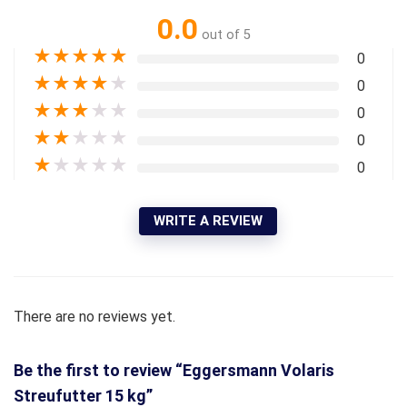
0.0
out of 5
★
★
★
★
★
0
★
★
★
★
★
0
★
★
★
★
★
0
★
★
★
★
★
0
★
★
★
★
★
0
WRITE A REVIEW
There are no reviews yet.
Be the first to review “Eggersmann Volaris
Streufutter 15 kg”