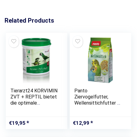
Related Products
Tierarzt24 KORVIMIN
Panto
ZVT + REPTIL bietet
Ziervogelfutter,
die optimale
Wellensittichfutter 1
Nährstoffversorgung
kg, 5er Pack (5 x 1
für Ziervögel, Tauben
kg)
& Reptilien – Zur
€
19,95
€
12,99
kurzfristigen Vitamin-
und…