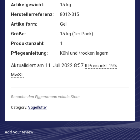
Artikelgewicht
‎15 kg
Herstellerreferenz
‎8012-315
Artikelform
‎Gel
Größe
‎15 kg (1er Pack)
Produktanzahl
‎1
Pflegeanleitung
‎Kühl und trocken lagern
Aktualisiert am 11. Juli 2022 8:57
II Preis inkl. 19%
MwSt.
Besuche den Eggersmann volaris-Store
Category:
Vogelfutter
Add your review