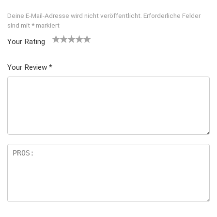
Deine E-Mail-Adresse wird nicht veröffentlicht.
Erforderliche Felder
sind mit
*
markiert
Your Rating
1
2
3 von
4 von
5 von
v
von
5 Ster
5 Sterne
5 Sternen
Your Review
*
o
5 St
nen
n
n
erne
5
n
S
te
rn
e
n