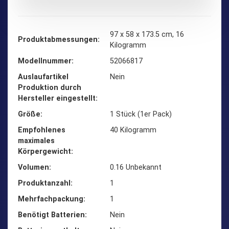
‎97 x 58 x 173.5 cm, 16
Produktabmessungen
Kilogramm
Modellnummer
‎52066817
Auslaufartikel
‎Nein
Produktion durch
Hersteller eingestellt
Größe
‎1 Stück (1er Pack)
Empfohlenes
‎40 Kilogramm
maximales
Körpergewicht
Volumen
‎0.16 Unbekannt
Produktanzahl
‎1
Mehrfachpackung
‎1
Benötigt Batterien
‎Nein