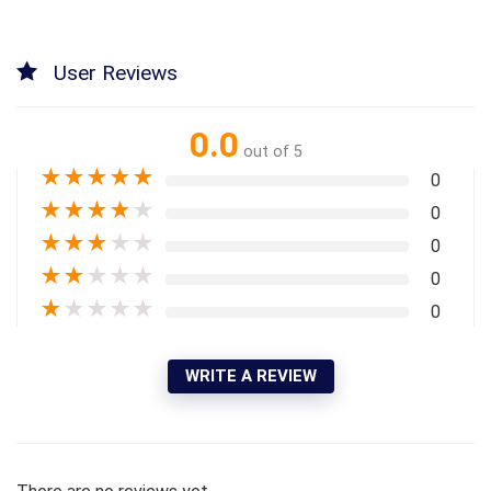
User Reviews
0.0
out of 5
★
★
★
★
★
0
★
★
★
★
★
0
★
★
★
★
★
0
★
★
★
★
★
0
★
★
★
★
★
0
WRITE A REVIEW