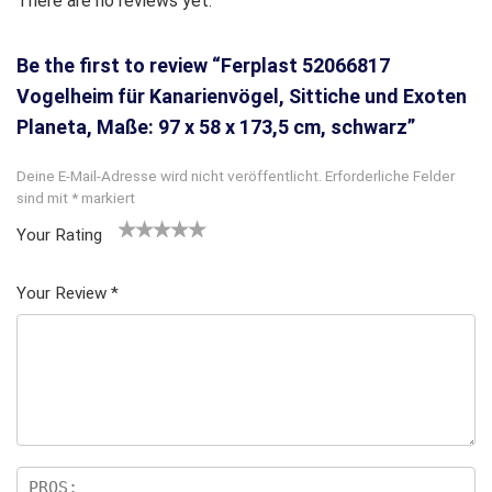
There are no reviews yet.
Be the first to review “Ferplast 52066817
Vogelheim für Kanarienvögel, Sittiche und Exoten
Planeta, Maße: 97 x 58 x 173,5 cm, schwarz”
Deine E-Mail-Adresse wird nicht veröffentlicht.
Erforderliche Felder
sind mit
*
markiert
Your Rating
1
2
3 von
4 von
5 von
v
von
5 Ster
5 Sterne
5 Sternen
Your Review
*
o
5 St
nen
n
n
erne
5
n
S
te
rn