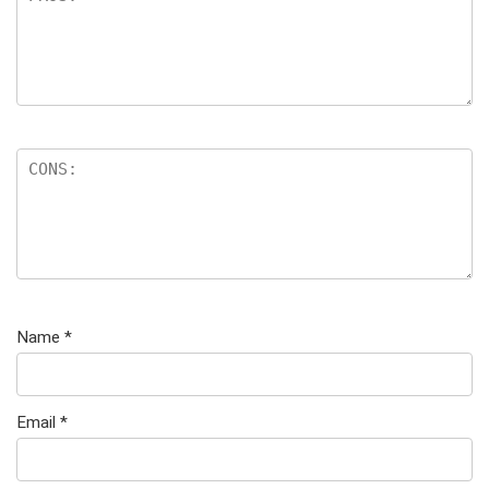
e
n
Name
*
Email
*