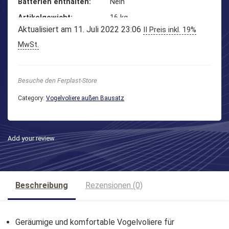
Batterien enthalten
‎Nein
Artikelgewicht
‎16 kg
Aktualisiert am 11. Juli 2022 23:06
II Preis inkl. 19%
MwSt.
Besuche den Ferplast-Store
Category:
Vogelvoliere außen Bausatz
Add your review
Beschreibung
Rezensionen (0)
Geräumige und komfortable Vogelvoliere für