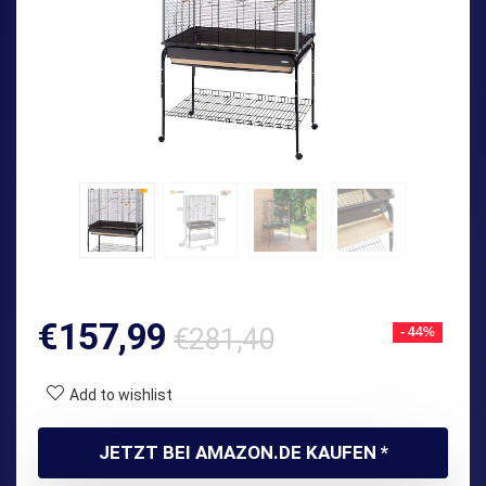
Ursprünglich
Aktueller
€
157,99
€
281,40
- 44%
Preis
Preis
war:
ist:
Add to wishlist
€281,40
€157,99.
JETZT BEI AMAZON.DE KAUFEN *