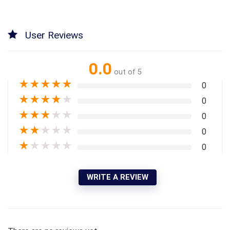
User Reviews
0.0
out of 5
★
★
★
★
★
0
★
★
★
★
★
0
★
★
★
★
★
0
★
★
★
★
★
0
★
★
★
★
★
0
WRITE A REVIEW