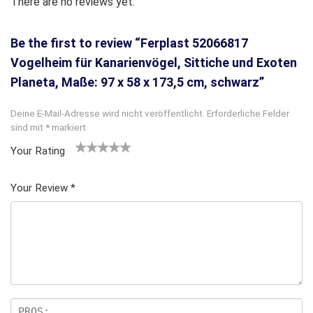
There are no reviews yet.
Be the first to review “Ferplast 52066817
Vogelheim für Kanarienvögel, Sittiche und Exoten
Planeta, Maße: 97 x 58 x 173,5 cm, schwarz”
Deine E-Mail-Adresse wird nicht veröffentlicht.
Erforderliche Felder
sind mit
*
markiert
Your Rating
1
2
3 von
4 von
5 von
v
von
5 Ster
5 Sterne
5 Sternen
Your Review
*
o
5 St
nen
n
n
erne
5
n
S
te
rn