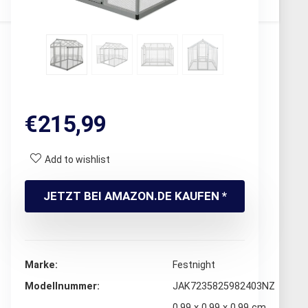
€
215,99
Add to wishlist
JETZT BEI AMAZON.DE KAUFEN *
Marke
‎Festnight
Modellnummer
‎JAK7235825982403NZ
‎0.99 x 0.99 x 0.99 cm,