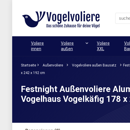
Voliere
Voliere
Voliere
Vol
innen
außen
XXL
Ba
Startseite
Außenvoliere
Vogelvoliere außen Bausatz
Fest
x 242 x 192 cm
Festnight Außenvoliere Alum
Vogelhaus Vogelkäfig 178 x