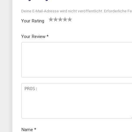
Deine E-Mail-Adresse wird nicht veröffentlicht.
Erforderliche Fe
Your Rating
1
2
3 von
4 von
5 von
v
von
5 Ster
5 Sterne
5 Sternen
Your Review
*
o
5 St
nen
n
n
erne
5
n
S
te
rn
e
n
Name
*