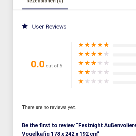
Rezensionen (0)
User Reviews
★
★
★
★
★
★
★
★
★
★
0.0
★
★
★
★
★
out of 5
★
★
★
★
★
★
★
★
★
★
There are no reviews yet.
Be the first to review “Festnight Außenvolie
Vogelkäfig 178 x 242 x 192 cm”