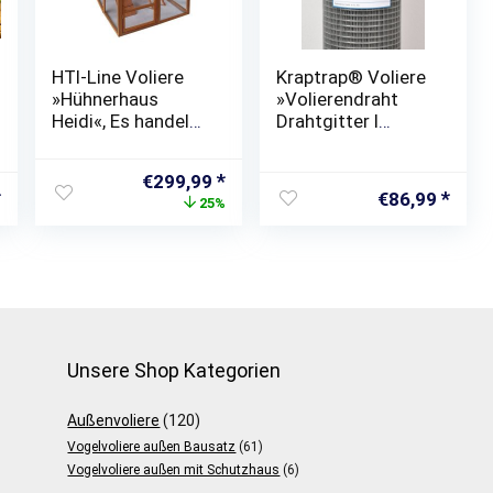
HTI-Line Voliere
Kraptrap® Voliere
»Hühnerhaus
»Volierendraht
Heidi«, Es handelt
Drahtgitter I
sich um ein
Käfigdraht
Holzprodukt und
Schweißgitter I
Ursprünglicher
Aktueller
€
299,99
unterschiedliche
25x25mm I
€
86,99
Preis
Preis
25%
Strukturen,
1,75mm stark
war:
ist:
Unebenheiten
Drahtzaun
€399,00
€299,99.
sowie Maserungen
Maschendraht«
sind natürlich.
Unsere Shop Kategorien
Außenvoliere
(120)
Vogelvoliere außen Bausatz
(61)
Vogelvoliere außen mit Schutzhaus
(6)