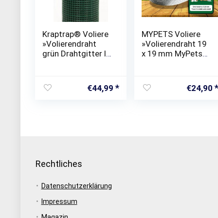
Kraptrap® Voliere
MYPETS Voliere
»Volierendraht
»Volierendraht 19
grün Drahtgitter I
x 19 mm MyPets®
Käfigdraht
Drahtgitter
Schweißgitter I
Verzinkt
Grün I 12x12mm
Drahtzaum
€
44,99
€
24,90
Drahtzaun
Maschendraht
Maschendraht
Draht Voliere«
Wühlmausgitter«
Rechtliches
Datenschutzerklärung
Impressum
Magazin