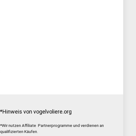
er
ller
s
89.
*Hinweis von vogelvoliere.org
*Wir nutzen Affiliate Partnerprogramme und verdienen an
qualifizierten Käufen.