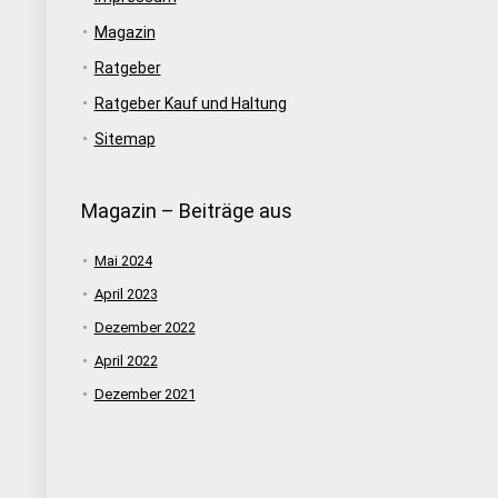
Magazin
Ratgeber
Ratgeber Kauf und Haltung
Sitemap
Magazin – Beiträge aus
Mai 2024
April 2023
Dezember 2022
April 2022
Dezember 2021