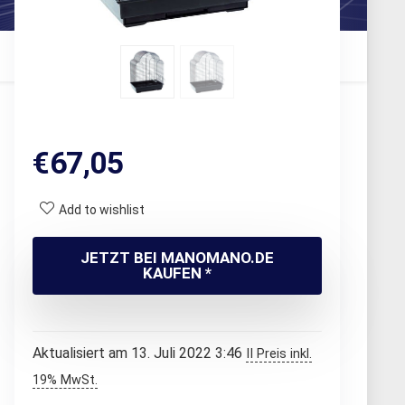
€
67,05
Add to wishlist
JETZT BEI MANOMANO.DE
KAUFEN *
Aktualisiert am 13. Juli 2022 3:46
II Preis inkl.
19% MwSt.