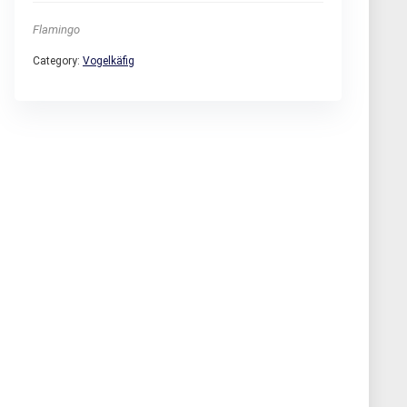
Flamingo
Category:
Vogelkäfig