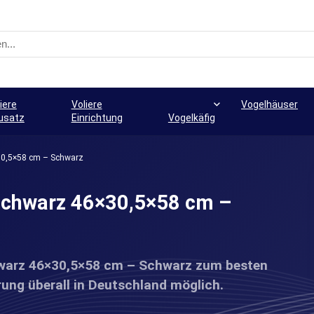
iere
Voliere
Vogelhäuser
usatz
Einrichtung
Vogelkäfig
30,5×58 cm – Schwarz
Schwarz 46×30,5×58 cm –
hwarz 46×30,5×58 cm – Schwarz zum besten
rung überall in Deutschland möglich.