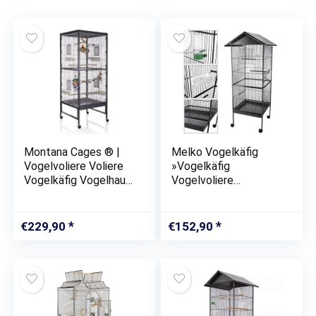
Montana Cages ® |
Melko Vogelkäfig
Vogelvoliere Voliere
»Vogelkäfig
Vogelkäfig Vogelhaus
Vogelvoliere
Käfig Paradiso 60 –
Vogelhaus Grau XXL
für den Wellensittich,
Voliere Käfig
Nymphensittich die
Zuchtkäfig Tierkäfig
€
229,90
€
152,90
Wellensittichvoliere
Wellensittich
Kanarienvögel
Sitzstangen
Papagei…