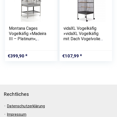
Montana Cages
vidaXL Vogelkäfig
Vogelkäfig »Madeira
»vidaXL Vogelkäfig
III – Platinum«,
mit Dach Vogelvoliere
Sittichkäfig, Käfig,
Vogelhaus
Voliere für Sittiche
Papageienkäfig
waagerechte
Schwarz/Grau«
€
399,90
€
107,99
Verdrahtung &
Anflugklappe
Rechtliches
Datenschutzerklärung
Impressum