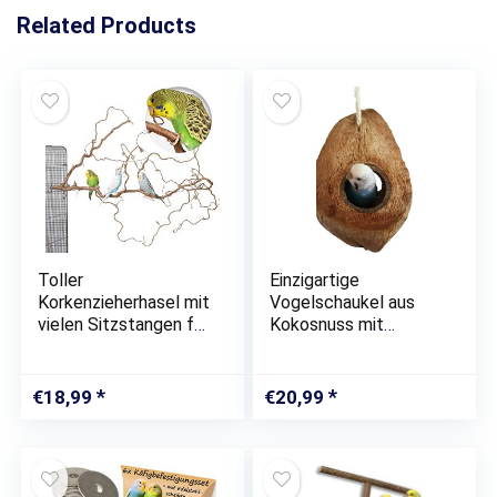
Related Products
Toller
Einzigartige
Korkenzieherhasel mit
Vogelschaukel aus
vielen Sitzstangen für
Kokosnuss mit
Wellensittiche &
Fruchtschale zum
andere Vögel zur
Knabbern. Natur-
Käfig Montage
Vogelspielzeug für
€
18,99
€
20,99
Wellensittich
Nymphensittich und
alle Anderen…