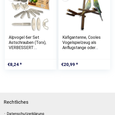
Alpvogel 6er Set
Käfigantenne, Cooles
Astschrauben (Torx),
Vogelspielzeug als
VERBESSERT:
Anflugstange oder
Edelstahl Scheiben
Sitzplatz aus
35mm extra stark, zur
Naturholz
Käfig Befestigung,
€
8,24
€
20,99
Zubehör für z.B.
Vogelkäfige,…
Rechtliches
Datenschutzerklärung