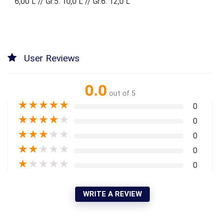
6,00 L // Gr.5: 10,0 L // Gr.6: 12,0 L
User Reviews
0.0
out of 5
★
★
★
★
★
0
★
★
★
★
★
0
★
★
★
★
★
0
★
★
★
★
★
0
★
★
★
★
★
0
WRITE A REVIEW