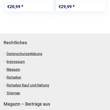
Knabbern. Natur-
Natur – Kork- Holz
Vogelspielzeug für
hitzebehandelt inkl.
€
20,99
€
29,99
Wellensittich
Befestigung +
Nymphensittich und
Korkball
alle Anderen…
Rechtliches
Datenschutzerklärung
Impressum
Magazin
Ratgeber
Ratgeber Kauf und Haltung
Sitemap
Magazin – Beiträge aus