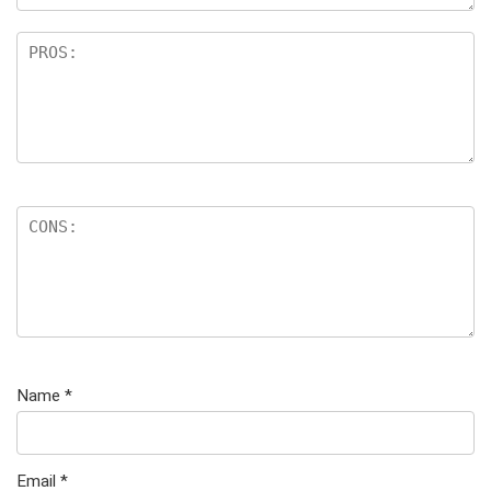
te
rn
e
n
Name
*
Email
*