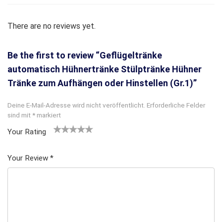
There are no reviews yet.
Be the first to review “Geflügeltränke
automatisch Hühnertränke Stülptränke Hühner
Tränke zum Aufhängen oder Hinstellen (Gr.1)”
Deine E-Mail-Adresse wird nicht veröffentlicht.
Erforderliche Felder
sind mit
*
markiert
Your Rating
1
2
3 von
4 von
5 von
v
von
5 Ster
5 Sterne
5 Sternen
Your Review
*
o
5 St
nen
n
n
erne
5
n
S