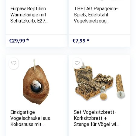
Furpaw Reptilien
THETAG Papageien-
Wärmelampe mit
Spieß, Edelstahl
Schutzkorb, E27
Vogelspielzeug
Wärmelampe Keramik,
Papageien
UVA, UVB, Terrarium
Lebensmittel
Waermelampe für
Aufsteckspindel
€
29,99
€
7,99
Schildkröte,
Nahrungsmittelfleisch
Schlange, Eidechse,
Frucht Stock
Hühner,…
Stangen Halter (L)
Einzigartige
Set Vogelsitzbrett-
Vogelschaukel aus
Korksitzbrett +
Kokosnuss mit
Stange für Vögel wie
Fruchtschale zum
Wellensittiche aus