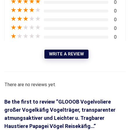
★
★
★
★
★
0
★
★
★
★
★
0
★
★
★
★
★
0
★
★
★
★
★
0
★
★
★
★
★
0
WRITE A REVIEW
There are no reviews yet.
Be the first to review “GLOOOB Vogelvoliere
großer Vogelkäfig Vogelträger, transparenter
atmungsaktiver und Leichter u. Tragbarer
Haustiere Papagei Vögel Reisekäfig…”