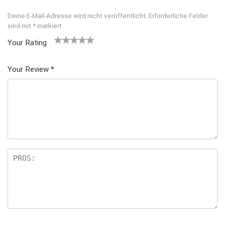
Deine E-Mail-Adresse wird nicht veröffentlicht.
Erforderliche Felder
sind mit
*
markiert
Your Rating
1
2
3 von
4 von
5 von
v
von
5 Ster
5 Sterne
5 Sternen
Your Review
*
o
5 St
nen
n
n
erne
5
n
S
te
rn
e
n