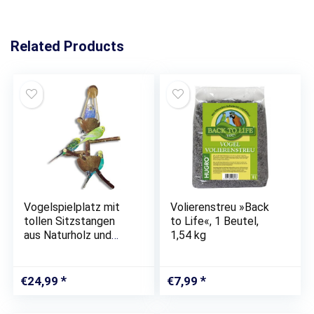
Related Products
Vogelspielplatz mit
Volierenstreu »Back
tollen Sitzstangen
to Life«, 1 Beutel,
aus Naturholz und
1,54 kg
zwei Futterschalen
aus Kokosnuss | Der
besondere
€
24,99
€
7,99
Futterplatz und
Spielplatz für Ihren…