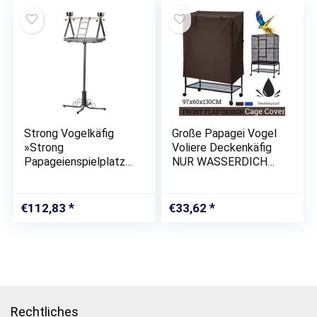
Strong Vogelkäfig
Große Papagei Vogel
»Strong
Voliere Deckenkäfig
Papageienspielplatz
NUR WASSERDICHTE
Livia de Luxe
ABDECKUNG, 97CM X
Silverstone
60CM X 130CM
57x52x134cm
HOCH (Kaffee)
€
112,83
€
33,62
99041«
Rechtliches