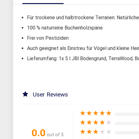
Für trockene und halbtrockene Terrarien: Natürlic
100 % naturreine Buchenholzspäne
Frei von Pestiziden
Auch geeignet als Einstreu für Vögel und kleine Hei
Lieferumfang: 1x 5 l JBl Bodengrund, TerraWood, 
User Reviews
★
★
★
★
★
★
★
★
★
★
0.0
★
★
★
★
★
out of 5