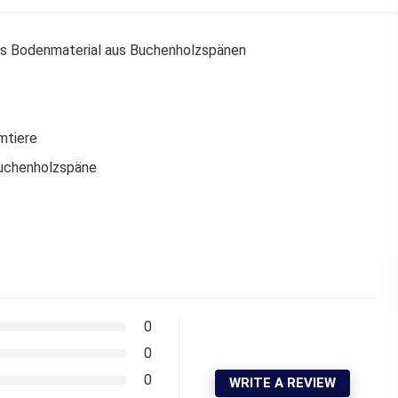
hes Bodenmaterial aus Buchenholzspänen
mtiere
Buchenholzspäne
0
0
0
WRITE A REVIEW