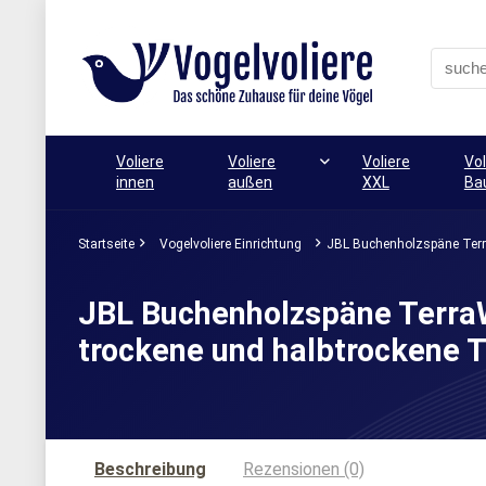
Voliere
Voliere
Voliere
Vol
innen
außen
XXL
Ba
Startseite
Vogelvoliere Einrichtung
JBL Buchenholzspäne Terra
JBL Buchenholzspäne Terra
trockene und halbtrockene Te
Beschreibung
Rezensionen (0)