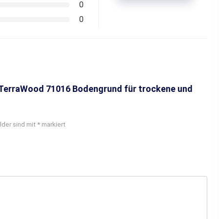
0
0
e TerraWood 71016 Bodengrund für trockene und
lder sind mit
*
markiert