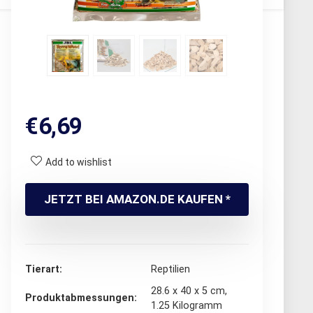
€
6,69
Add to wishlist
JETZT BEI AMAZON.DE KAUFEN *
Tierart
‎Reptilien
‎28.6 x 40 x 5 cm,
Produktabmessungen
1.25 Kilogramm