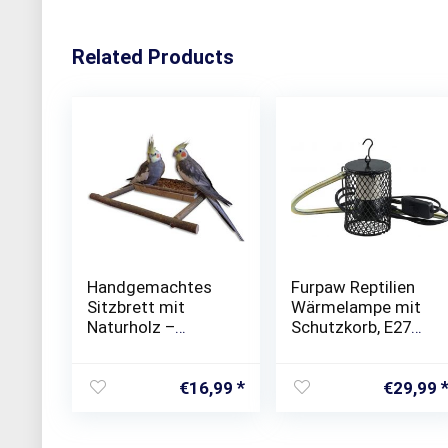
Related Products
Handgemachtes
Furpaw Reptilien
Sitzbrett mit
Wärmelampe mit
Naturholz –
Schutzkorb, E27
Anflugstange |
Wärmelampe
Wellensittich
Keramik, UVA, UVB,
Zubehör für die
Terrarium
€
16,99
€
29,99
Voliere oder den
Waermelampe für
Vogelkäfig
Schildkröte,
Schlange,