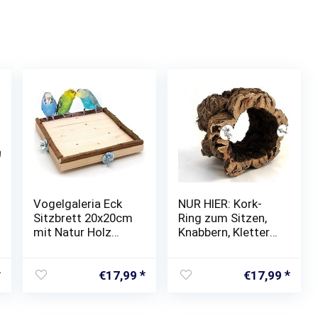
Vogelgaleria Eck
NUR HIER: Kork-
Sitzbrett 20x20cm
Ring zum Sitzen,
mit Natur Holz
Knabbern, Klettern,
Bordüre für Vögel
Spielen für alle
wie
Vögel:
Nymphensittich
Wellensittich,
€
17,99
€
17,99
Wellensittich
Nymphensittich,
Kanarien etc |
Papagei,
Bestes Käfig
Kanarienvogel &