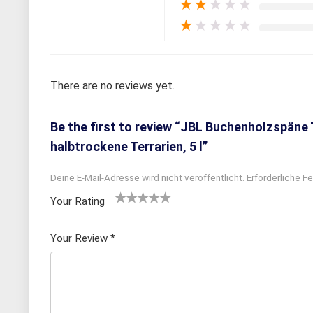
★
★
★
★
★
★
★
★
★
★
There are no reviews yet.
Be the first to review “JBL Buchenholzspän
halbtrockene Terrarien, 5 l”
Deine E-Mail-Adresse wird nicht veröffentlicht.
Erforderliche Fe
Your Rating
1
2
3 von
4 von
5 von
v
von
5 Ster
5 Sterne
5 Sternen
Your Review
*
o
5 St
nen
n
n
erne
5
n
S