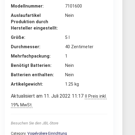
Modellnummer
‎7101600
Auslaufartikel
‎Nein
Produktion durch
Hersteller eingestellt
Größe
‎5 l
Durchmesser
‎40 Zentimeter
Mehrfachpackung
‎1
Benötigt Batterien
‎Nein
Batterien enthalten
‎Nein
Artikelgewicht
‎1.25 kg
Aktualisiert am 11. Juli 2022 11:17
II Preis inkl.
19% MwSt.
Besuchen Sie den JBL-Store
Category:
Vogelvoliere Einrichtung