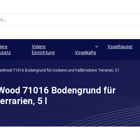
iere
Voliere
Vogelhäuser
usatz
Einrichtung
Vogelkäfig
Wood 71016 Bodengrund für trockene und halbtrockene Terrarien, 5 l
Wood 71016 Bodengrund für
rrarien, 5 l