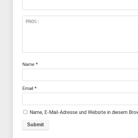
te
rn
e
n
Name
*
Email
*
Name, E-Mail-Adresse und Website in diesem Bro