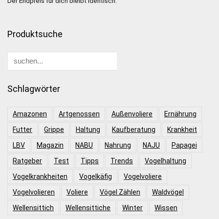
Der Endpreis für dich bleibt identisch.
Produktsuche
Schlagwörter
Amazonen
Artgenossen
Außenvoliere
Ernährung
Futter
Grippe
Haltung
Kaufberatung
Krankheit
LBV
Magazin
NABU
Nahrung
NAJU
Papagei
Ratgeber
Test
Tipps
Trends
Vogelhaltung
Vogelkrankheiten
Vogelkäfig
Vogelvoliere
Vogelvolieren
Voliere
Vögel Zählen
Waldvögel
Wellensittich
Wellensittiche
Winter
Wissen