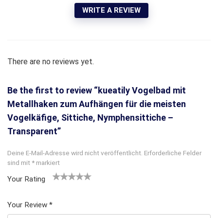
WRITE A REVIEW
There are no reviews yet.
Be the first to review “kueatily Vogelbad mit
Metallhaken zum Aufhängen für die meisten
Vogelkäfige, Sittiche, Nymphensittiche –
Transparent”
Deine E-Mail-Adresse wird nicht veröffentlicht.
Erforderliche Felder
sind mit
*
markiert
Your Rating
1
2
3 von
4 von
5 von
v
von
5 Ster
5 Sterne
5 Sternen
Your Review
*
o
5 St
nen
n