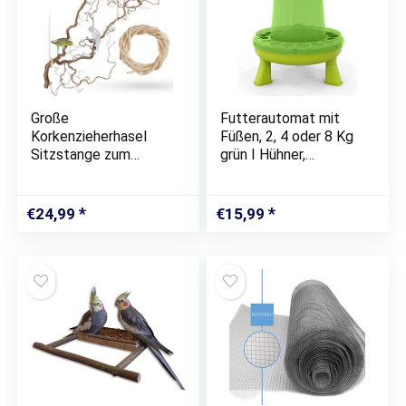
Große
Futterautomat mit
Korkenzieherhasel
Füßen, 2, 4 oder 8 Kg
Sitzstange zum
grün I Hühner,
Aufhängen mit toll
Geflügel
verschnörkelten
Futterspender I
Zweigen | Der wohl
Automatischer
€
24,99
€
15,99
Beste
Spender für
Vogelspielplatz für
Hühnerfutter I
Wellensittich,…
Futterstation
aufhängbar I…