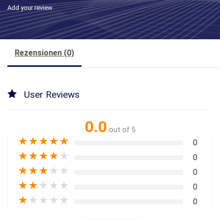
Add your review
Rezensionen (0)
User Reviews
0.0
out of 5
★
★
★
★
★
0
★
★
★
★
★
0
★
★
★
★
★
0
★
★
★
★
★
0
★
★
★
★
★
0