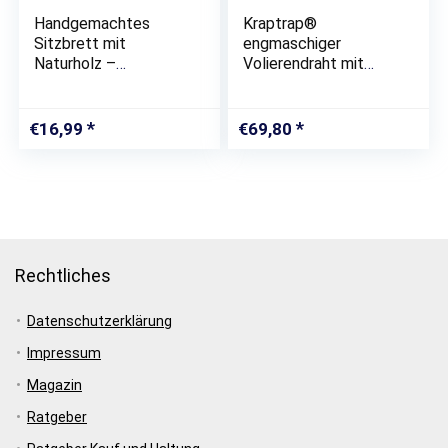
Handgemachtes
Kraptrap®
Sitzbrett mit
engmaschiger
Naturholz –
Volierendraht mit
Anflugstange |
12,7mm² Maschen –
Wellensittich Zubehör
20m x 1m Drahtgitter
für die Voliere oder
als Vogeldraht,
€
16,99
€
69,80
den Vogelkäfig
Hasengitter,
Kaninchengitter oder
als Rankenhilfe
Rechtliches
Datenschutzerklärung
Impressum
Magazin
Ratgeber