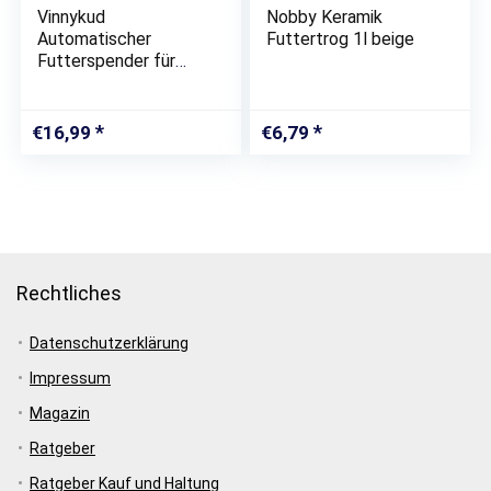
Vinnykud
Nobby Keramik
Automatischer
Futtertrog 1l beige
Futterspender für
Vögel,
Papageien,Futterstati
on,für Wellensittiche,
€
16,99
€
6,79
Kanarienvögel,
Nymphensittiche,
Finken, Sittiche,…
Rechtliches
Datenschutzerklärung
Impressum
Magazin
Ratgeber
Ratgeber Kauf und Haltung