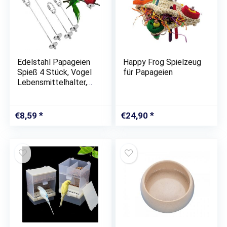
Edelstahl Papageien
Happy Frog Spielzeug
Spieß 4 Stück, Vogel
für Papageien
Lebensmittelhalter,
Vogel Obst Halter,
Vogel Futternapf,
Futtersuche
€
8,59
€
24,90
Spielzeug,
Fruchthalter Vögel
für…