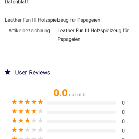
Datenblatt
Leather Fun III Holzspielzeug für Papageien
Artikelbezeichnung
Leather Fun III Holzspielzeug für
Papageien
User Reviews
0.0
out of 5
★
★
★
★
★
0
★
★
★
★
★
0
★
★
★
★
★
0
★
★
★
★
★
0