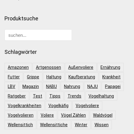
Produktsuche
Schlagwörter
Amazonen
Artgenossen
Außenvoliere
Ernährung
Futter
Grippe
Haltung
Kaufberatung
Krankheit
LBV
Magazin
NABU
Nahrung
NAJU
Papagei
Ratgeber
Test
Tipps
Trends
Vogelhaltung
Vogelkrankheiten
Vogelkäfig
Vogelvoliere
Vogelvolieren
Voliere
Vögel Zählen
Waldvögel
Wellensittich
Wellensittiche
Winter
Wissen