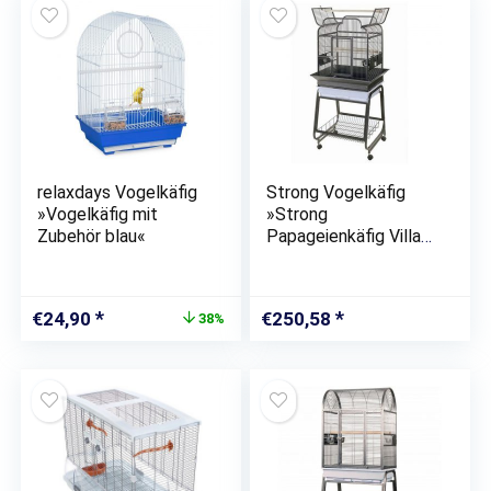
relaxdays Vogelkäfig
Strong Vogelkäfig
»Vogelkäfig mit
»Strong
Zubehör blau«
Papageienkäfig Villa
Gaia Silverstone Grau
56x43x160 cm
93030«
Ursprünglicher
Aktueller
€
24,90
€
250,58
38%
Preis
Preis
war:
ist:
€39,99
€24,90.