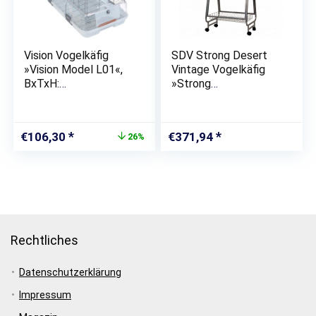
Vision Vogelkäfig
SDV Strong Desert
»Vision Model L01«,
Vintage Vogelkäfig
BxTxH:
»Strong
74,9×38,1×54,6 cm
Papageienkäfig Villa
Nora Grau 67,7 x 51,5
x 154 cm 93083«
Ursprünglicher
Aktueller
€
106,30
€
371,94
26%
Preis
Preis
war:
ist:
€143,95
€106,30.
Rechtliches
Datenschutzerklärung
Impressum