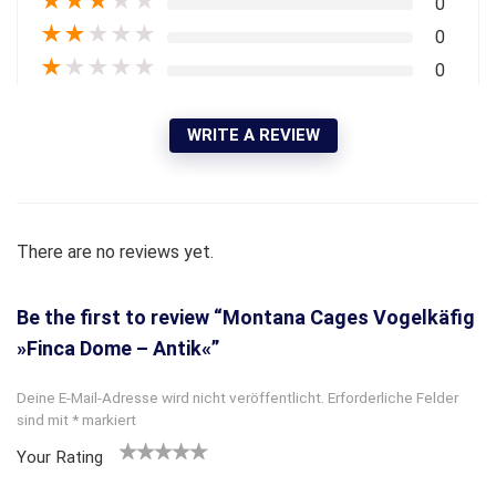
★
★
★
★
★
0
★
★
★
★
★
0
★
★
★
★
★
0
WRITE A REVIEW
There are no reviews yet.
Be the first to review “Montana Cages Vogelkäfig
»Finca Dome – Antik«”
Deine E-Mail-Adresse wird nicht veröffentlicht.
Erforderliche Felder
sind mit
*
markiert
Your Rating
1
2
3 von
4 von
5 von