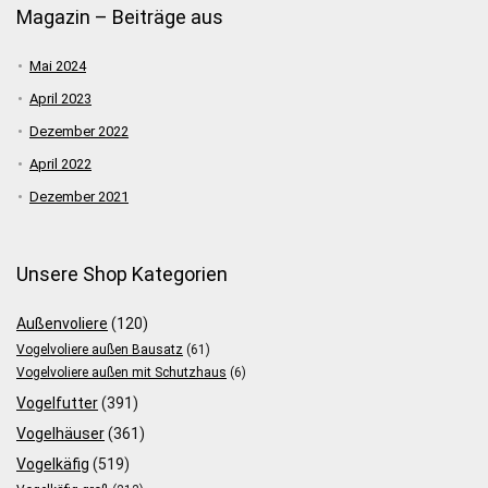
Magazin – Beiträge aus
Mai 2024
April 2023
Dezember 2022
April 2022
Dezember 2021
Unsere Shop Kategorien
Außenvoliere
(120)
Vogelvoliere außen Bausatz
(61)
Vogelvoliere außen mit Schutzhaus
(6)
Vogelfutter
(391)
Vogelhäuser
(361)
Vogelkäfig
(519)