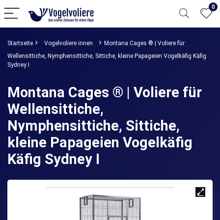
0
Startseite
Vogelvoliere innen
Montana Cages ® | Voliere für
Wellensittiche, Nymphensittiche, Sittiche, kleine Papageien Vogelkäfig Käfig
Sydney I
Montana Cages ® | Voliere für
Wellensittiche,
Nymphensittiche, Sittiche,
kleine Papageien Vogelkäfig
Käfig Sydney I