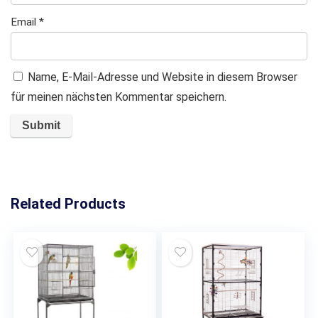
Email
*
Name, E-Mail-Adresse und Website in diesem Browser
für meinen nächsten Kommentar speichern.
Related Products