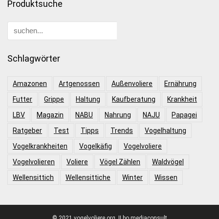
Produktsuche
Schlagwörter
Amazonen
Artgenossen
Außenvoliere
Ernährung
Futter
Grippe
Haltung
Kaufberatung
Krankheit
LBV
Magazin
NABU
Nahrung
NAJU
Papagei
Ratgeber
Test
Tipps
Trends
Vogelhaltung
Vogelkrankheiten
Vogelkäfig
Vogelvoliere
Vogelvolieren
Voliere
Vögel Zählen
Waldvögel
Wellensittich
Wellensittiche
Winter
Wissen
© 2021 vogelvoliere.org. II bo mediaconsult