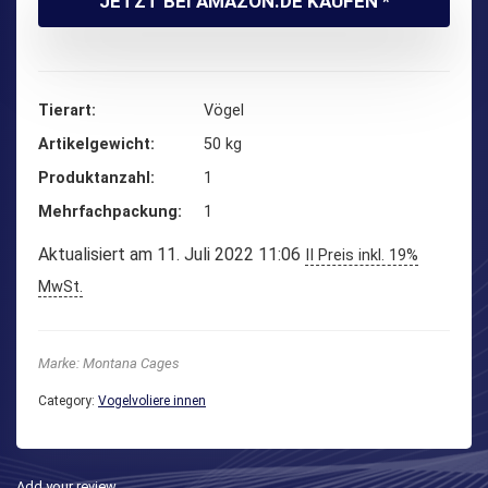
JETZT BEI AMAZON.DE KAUFEN *
Tierart
‎Vögel
Artikelgewicht
‎50 kg
Produktanzahl
‎1
Mehrfachpackung
‎1
Aktualisiert am 11. Juli 2022 11:06
II Preis inkl. 19%
MwSt.
Marke: Montana Cages
Category:
Vogelvoliere innen
Add your review