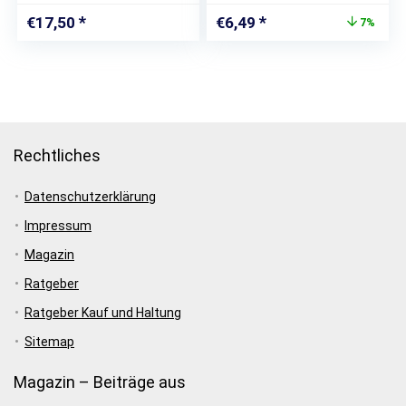
Natur
Ursprünglicher
Aktueller
€
17,50
€
6,49
7%
Preis
Preis
war:
ist:
€6,99
€6,49.
Rechtliches
Datenschutzerklärung
Impressum
Magazin
Ratgeber
Ratgeber Kauf und Haltung
Sitemap
Magazin – Beiträge aus