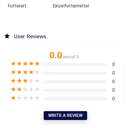
Futterart
Einzelfuttermittel
User Reviews
0.0
out of 5
★
★
★
★
★
0
★
★
★
★
★
0
★
★
★
★
★
0
★
★
★
★
★
0
★
★
★
★
★
0
WRITE A REVIEW