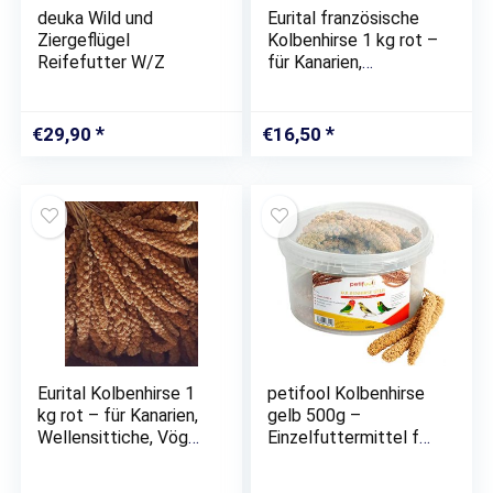
deuka Wild und
Eurital französische
Ziergeflügel
Kolbenhirse 1 kg rot –
Reifefutter W/Z
für Kanarien,
Wellensittiche, Vögel
und Hühner
€
29,90
€
16,50
Eurital Kolbenhirse 1
petifool Kolbenhirse
kg rot – für Kanarien,
gelb 500g –
Wellensittiche, Vögel
Einzelfuttermittel für
und Hühner
alle Ziervögel –
Vogelfutter – 100%