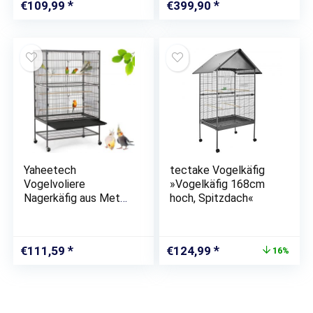
Papageien(79×51.8x1
waagerechte
€
109,99
€
399,90
32cm)
Verdrahtung &
Anflugklappe
Yaheetech
tectake Vogelkäfig
Vogelvoliere
»Vogelkäfig 168cm
Nagerkäfig aus Metall
hoch, Spitzdach«
Vogelkäfig mit
schmutzwanneneinsa
tz für
Ursprünglicher
Aktueller
€
111,59
€
124,99
16%
Nymphensittiche,
Preis
Preis
Papageien, Tauben,
war:
ist:
Sittiche, Finken
€149,00
€124,99.