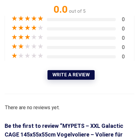
0.0
out of 5
★
★
★
★
★
0
★
★
★
★
★
0
★
★
★
★
★
0
★
★
★
★
★
0
★
★
★
★
★
0
WRITE A REVIEW
There are no reviews yet.
Be the first to review “MYPETS – XXL Galactic
CAGE 145x55x55cm Vogelvoliere – Voliere für