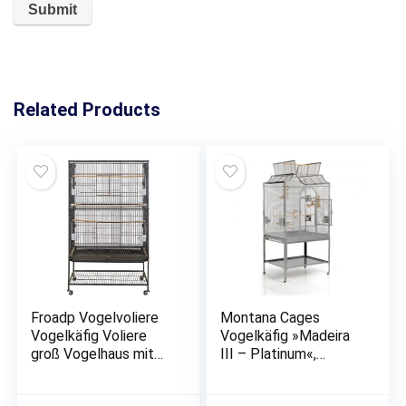
Related Products
Froadp Vogelvoliere
Montana Cages
Vogelkäfig Voliere
Vogelkäfig »Madeira
groß Vogelhaus mit
III – Platinum«,
Rollen für
Sittichkäfig, Käfig,
Nymphensittiche
Voliere für Sittiche