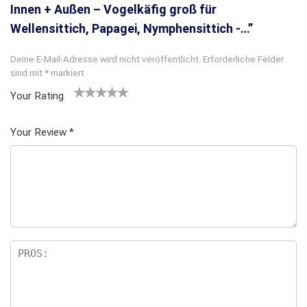
Innen + Außen – Vogelkäfig groß für
Wellensittich, Papagei, Nymphensittich -…”
Deine E-Mail-Adresse wird nicht veröffentlicht.
Erforderliche Felder
sind mit
*
markiert
Your Rating
1
2
3 von
4 von
5 von
v
von
5 Ster
5 Sterne
5 Sternen
Your Review
*
o
5 St
nen
n
n
erne
5
n
S
te
rn
e
n