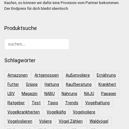
Kaufen, so können wir dafür eine Provision vom Partner bekommen.
Der Endpreis für dich bleibt identisch.
Produktsuche
Schlagwörter
Amazonen
Artgenossen
Außenvoliere
Ernährung
Futter
Grippe
Haltung
Kaufberatung
Krankheit
LBV
Magazin
NABU
Nahrung
NAJU
Papagei
Ratgeber
Test
Tipps
Trends
Vogelhaltung
Vogelkrankheiten
Vogelkäfig
Vogelvoliere
Vogelvolieren
Voliere
Vögel Zählen
Waldvögel