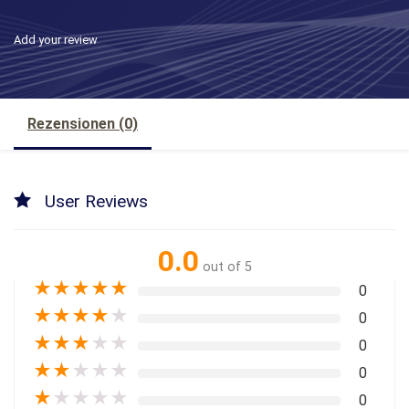
Add your review
Rezensionen (0)
User Reviews
0.0
out of 5
★
★
★
★
★
0
★
★
★
★
★
0
★
★
★
★
★
0
★
★
★
★
★
0
★
★
★
★
★
0