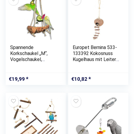
Spannende
Europet Bernina 533-
Korkschaukel „M“,
133392 Kokosnuss
Vogelschaukel,
Kugelhaus mit Leiter
Sitzbrett und
und Seilbefestigung,
Pickstein zugleich
13 cm
€
19,99
€
10,82