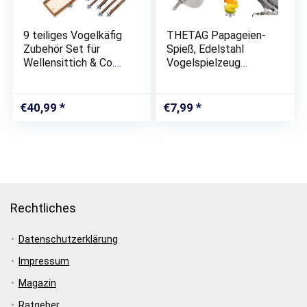
9 teiliges Vogelkäfig
THETAG Papageien-
Zubehör Set für
Spieß, Edelstahl
Wellensittich & Co.
Vogelspielzeug
Für die besondere
Papageien
artgerechte
Lebensmittel
Vogelhaltung
Aufsteckspindel
€
40,99
€
7,99
Nahrungsmittelfleisch
Frucht Stock
Stangen Halter (L)
Rechtliches
Datenschutzerklärung
Impressum
Magazin
Ratgeber