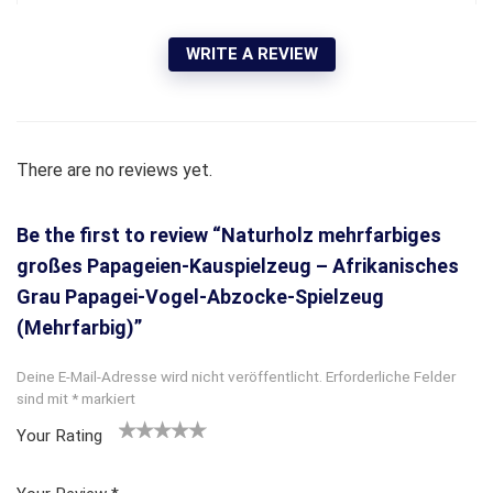
WRITE A REVIEW
There are no reviews yet.
Be the first to review “Naturholz mehrfarbiges
großes Papageien-Kauspielzeug – Afrikanisches
Grau Papagei-Vogel-Abzocke-Spielzeug
(Mehrfarbig)”
Deine E-Mail-Adresse wird nicht veröffentlicht.
Erforderliche Felder
sind mit
*
markiert
Your Rating
1
2
3 von
4 von
5 von
v
von
5 Ster
5 Sterne
5 Sternen