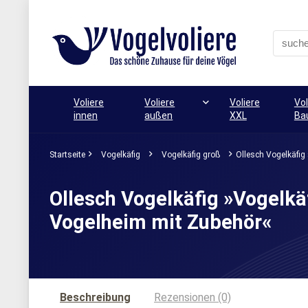
Voliere
Voliere
Voliere
Vol
innen
außen
XXL
Ba
Startseite
Vogelkäfig
Vogelkäfig groß
Ollesch Vogelkäfig
Ollesch Vogelkäfig »Vogelkä
Vogelheim mit Zubehör«
Beschreibung
Rezensionen (0)