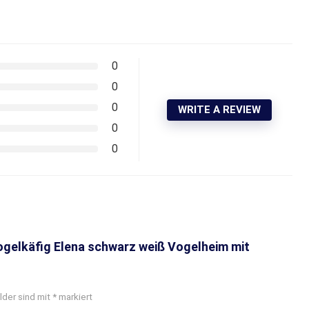
0
0
0
WRITE A REVIEW
0
0
Vogelkäfig Elena schwarz weiß Vogelheim mit
lder sind mit
*
markiert