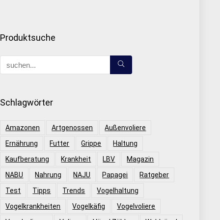
Produktsuche
Schlagwörter
Amazonen
Artgenossen
Außenvoliere
Ernährung
Futter
Grippe
Haltung
Kaufberatung
Krankheit
LBV
Magazin
NABU
Nahrung
NAJU
Papagei
Ratgeber
Test
Tipps
Trends
Vogelhaltung
Vogelkrankheiten
Vogelkäfig
Vogelvoliere