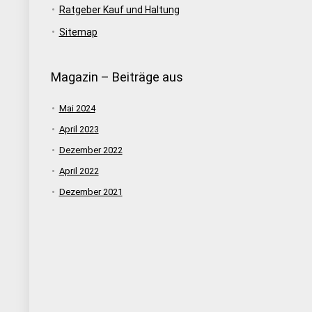
Ratgeber Kauf und Haltung
Sitemap
Magazin – Beiträge aus
Mai 2024
April 2023
Dezember 2022
April 2022
Dezember 2021