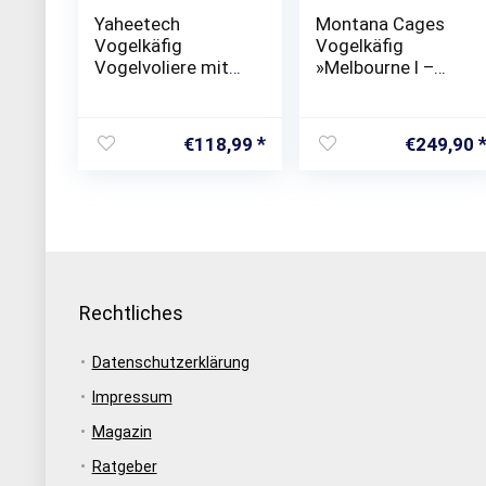
Yaheetech
Montana Cages
Vogelkäfig
Vogelkäfig
Vogelvoliere mit
»Melbourne I –
Tür und Rollen
Antik«, Vogelkäfig
Vogelhaus für
– erweiterbarer
Nymphensittiche,
Käfig Voliere für
€
118,99
€
249,90
Papageien
Sittiche,
(Schwarz)
Kanarienvögel &
Finken
Rechtliches
Datenschutzerklärung
Impressum
Magazin
Ratgeber