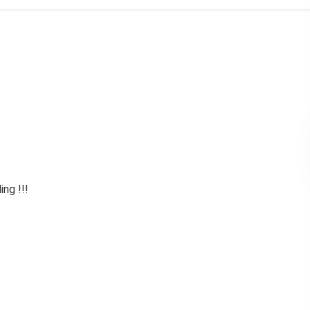
ng !!!