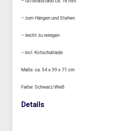
– Gitterabstand ca. 16 mm.
– zum Hängen und Stehen
– leicht zu reinigen
– incl. Kotschublade
Maße: ca. 54 x 39 x 71 cm
Farbe: Schwarz/Weiß
Details