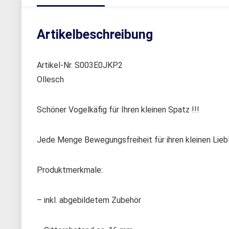
Artikelbeschreibung
Artikel-Nr. S003E0JKP2
Ollesch
Schöner Vogelkäfig für Ihren kleinen Spatz !!!
Jede Menge Bewegungsfreiheit für ihren kleinen Liebli
Produktmerkmale:
– inkl. abgebildetem Zubehör