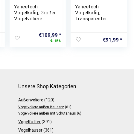
Yaheetech
Yaheetech
Vogelkäfig, Großer
Vogelkäfig,
Vogelvoliere
Transparenter
Papageienkäfig
Vogelvolieren mit
Doppelkäfig
Ständer für kleine
Ursprünglicher
Aktueller
€
109,99
Trennwand
Vögel/Sittiche/We
€
91,99
Preis
Preis
15%
Trenngitter
llensittiche
war:
ist:
Zuchtkäfig
rollender
€129,99
€109,99.
Vogelhaus 96 X
Vogelkäfig mit
46X 53 cm Weiß
Spielzeug und…
Unsere Shop Kategorien
Außenvoliere
(120)
Vogelvoliere außen Bausatz
(61)
Vogelvoliere außen mit Schutzhaus
(6)
Vogelfutter
(391)
Vogelhäuser
(361)