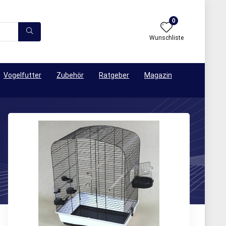
0
Wunschliste
Vogelfutter
Zubehör
Ratgeber
Magazin