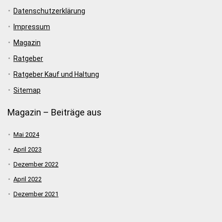
Datenschutzerklärung
Impressum
Magazin
Ratgeber
Ratgeber Kauf und Haltung
Sitemap
Magazin – Beiträge aus
Mai 2024
April 2023
Dezember 2022
April 2022
Dezember 2021