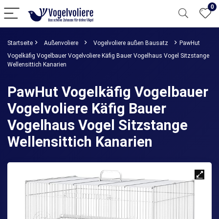
0
Startseite
Außenvoliere
Vogelvoliere außen Bausatz
PawHut
Vogelkäfig Vogelbauer Vogelvoliere Käfig Bauer Vogelhaus Vogel Sitzstange
Wellensittich Kanarien
PawHut Vogelkäfig Vogelbauer
Vogelvoliere Käfig Bauer
Vogelhaus Vogel Sitzstange
Wellensittich Kanarien