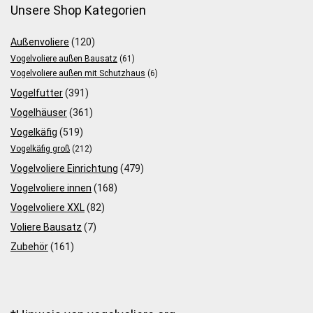
Unsere Shop Kategorien
Außenvoliere
(120)
Vogelvoliere außen Bausatz
(61)
Vogelvoliere außen mit Schutzhaus
(6)
Vogelfutter
(391)
Vogelhäuser
(361)
Vogelkäfig
(519)
Vogelkäfig groß
(212)
Vogelvoliere Einrichtung
(479)
Vogelvoliere innen
(168)
Vogelvoliere XXL
(82)
Voliere Bausatz
(7)
Zubehör
(161)