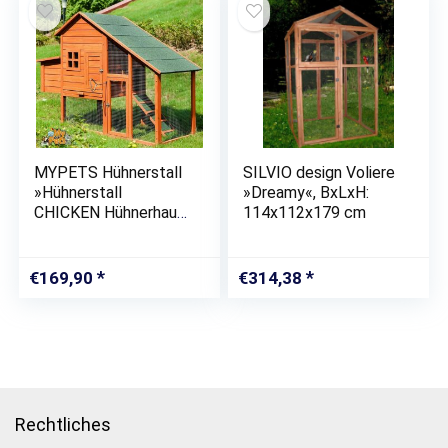
MYPETS Hühnerstall
SILVIO design Voliere
»Hühnerstall
»Dreamy«, BxLxH:
CHICKEN Hühnerhaus
114x112x179 cm
Hühner Stall Käfig
Geflügelstall Auslauf
Voliere«
€
169,90
€
314,38
Rechtliches