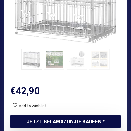
€
42,90
Add to wishlist
JETZT BEI AMAZON.DE KAUFEN *