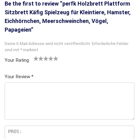
Be the first to review “perfk Holzbrett Plattform
Sitzbrett Käfig Spielzeug für Kleintiere, Hamster,
Eichhörnchen, Meerschweinchen, Vögel,
Papageien”
Deine E-Mail-Adresse wird nicht veröffentlicht.
Erforderliche Felder
sind mit
*
markiert
Your Rating
1
2
3 von
4 von
5 von
v
von
5 Ster
5 Sterne
5 Sternen
Your Review
*
o
5 St
nen
n
n
erne
5
n
S
te
rn
e