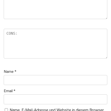
n
Name
*
Email
*
Name, E-Mail-Adresse und Website in diesem Browser