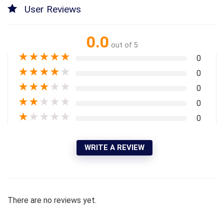
User Reviews
0.0
out of 5
★
★
★
★
★
0
★
★
★
★
★
0
★
★
★
★
★
0
★
★
★
★
★
0
★
★
★
★
★
0
WRITE A REVIEW
There are no reviews yet.