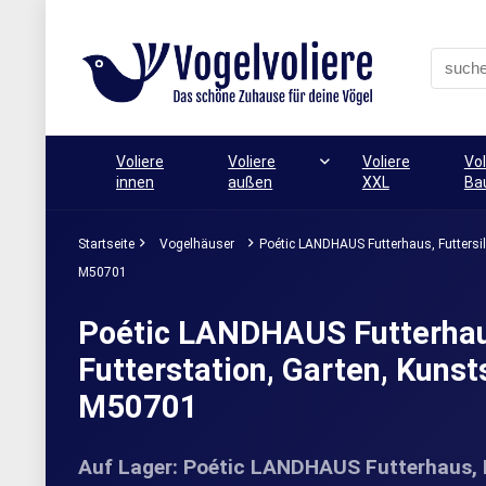
Voliere
Voliere
Voliere
Vol
innen
außen
XXL
Ba
Startseite
Vogelhäuser
Poétic LANDHAUS Futterhaus, Futtersil
M50701
Poétic LANDHAUS Futterhaus
Futterstation, Garten, Kunst
M50701
Auf Lager: Poétic LANDHAUS Futterhaus, Fu