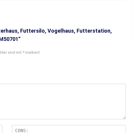
erhaus, Futtersilo, Vogelhaus, Futterstation,
 M50701”
lder sind mit
*
markiert