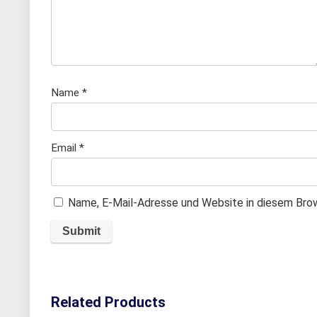
e
n
Name
*
Email
*
Name, E-Mail-Adresse und Website in diesem Bro
Related Products