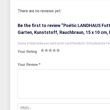
There are no reviews yet.
Be the first to review “Poétic LANDHAUS Futt
Garten, Kunststoff, Rauchbraun, 15 x 10 cm,
Deine E-Mail-Adresse wird nicht veröffentlicht.
Erforderliche Fe
Your Rating
1
2
3 von
4 von
5 von
v
von
5 Ster
5 Sterne
5 Sternen
Your Review
*
o
5 St
nen
n
n
erne
5
n
S
te
rn