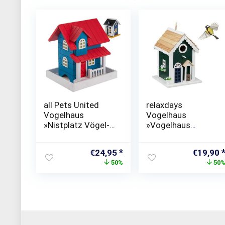
all Pets United
relaxdays
Vogelhaus
Vogelhaus
»Nistplatz Vögel-
»Vogelhaus
Häuschen Villa aus
Landhaus«
Echtholz«, zum
Ursprünglicher
Aktueller
Ursprün
€
24,95
€
19,90
aufhängen im
Preis
Preis
Preis
50%
50
Garten
war:
ist:
war:
€49,95
€24,95.
€39,99