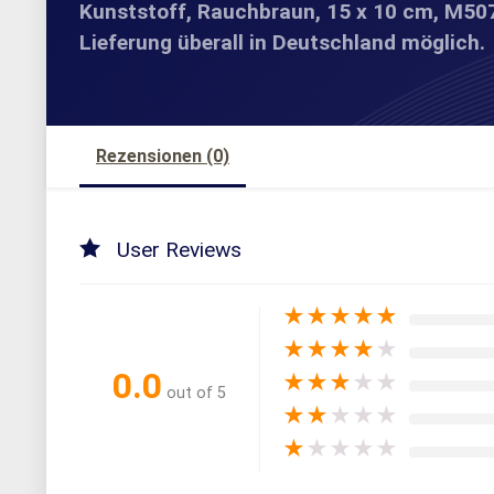
Kunststoff, Rauchbraun, 15 x 10 cm, M50
Lieferung überall in Deutschland möglich.
Rezensionen (0)
User Reviews
★
★
★
★
★
★
★
★
★
★
0.0
★
★
★
★
★
out of 5
★
★
★
★
★
★
★
★
★
★