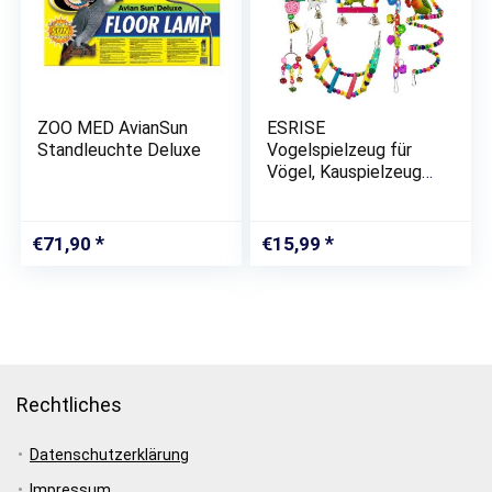
ZOO MED AvianSun
ESRISE
Standleuchte Deluxe
Vogelspielzeug für
Vögel, Kauspielzeug
Vögel Spielzeug Holz
Bell Haning Spielzeug
für Conures
€
71,90
€
15,99
Nymphensittiche
Liebesvögel kleine
Sittiche,…
Rechtliches
Datenschutzerklärung
Impressum