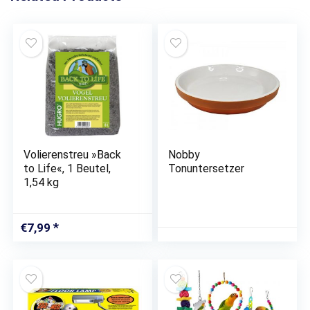
Volierenstreu »Back
Nobby
to Life«, 1 Beutel,
Tonuntersetzer
1,54 kg
€
7,99