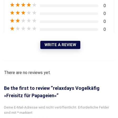
★
★
★
★
★
0
★
★
★
★
★
0
★
★
★
★
★
0
★
★
★
★
★
0
WRITE A REVIEW
There are no reviews yet.
Be the first to review “relaxdays Vogelkäfig
»Freisitz für Papageien«”
Deine E-Mail-Adresse wird nicht veröffentlicht.
Erforderliche Felder
sind mit
*
markiert