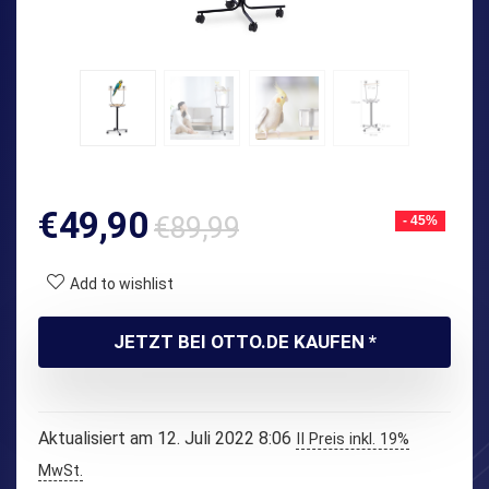
Ursprünglicher
Aktueller
€
49,90
€
89,99
- 45%
Preis
Preis
war:
ist:
Add to wishlist
€89,99
€49,90.
JETZT BEI OTTO.DE KAUFEN *
Aktualisiert am 12. Juli 2022 8:06
II Preis inkl. 19%
MwSt.