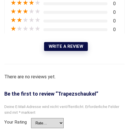
★
★
★
★
★
0
★
★
★
★
★
0
★
★
★
★
★
0
★
★
★
★
★
0
WRITE A REVIEW
There are no reviews yet.
Be the first to review “Trapezschaukel”
Deine E-Mail-Adresse wird nicht veröffentlicht.
Erforderliche Felder
sind mit
*
markiert
Your Rating