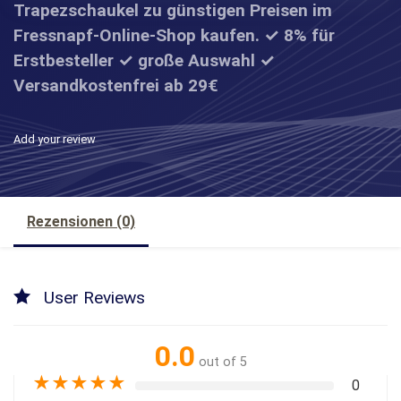
Trapezschaukel zu günstigen Preisen im
Fressnapf-Online-Shop kaufen. ✓ 8% für
Erstbesteller ✓ große Auswahl ✓
Versandkostenfrei ab 29€
Add your review
Rezensionen (0)
User Reviews
0.0
out of 5
★
★
★
★
★
0