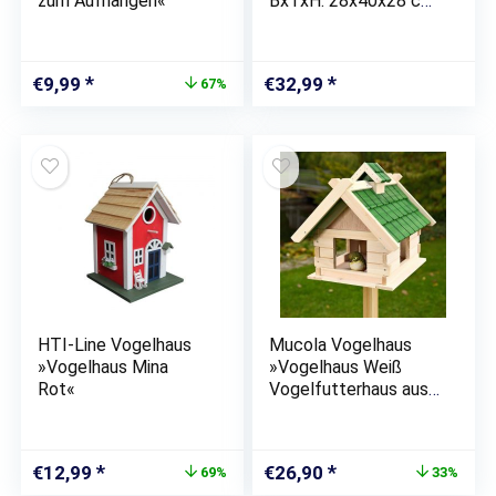
zum Aufhängen«
BxTxH: 28x40x28 cm,
Handarbeit
Ursprünglicher
Aktueller
€
9,99
€
32,99
67%
Preis
Preis
war:
ist:
€29,99
€9,99.
HTI-Line Vogelhaus
Mucola Vogelhaus
»Vogelhaus Mina
»Vogelhaus Weiß
Rot«
Vogelfutterhaus aus
Holz Vogelvilla Vögel
Ständer«
Ursprünglicher
Aktueller
Ursprünglicher
Aktueller
€
12,99
€
26,90
69%
33%
Preis
Preis
Preis
Preis