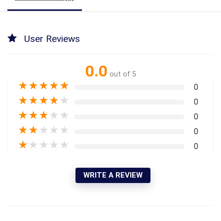
User Reviews
0.0
out of 5
★
★
★
★
★
0
★
★
★
★
★
0
★
★
★
★
★
0
★
★
★
★
★
0
★
★
★
★
★
0
WRITE A REVIEW