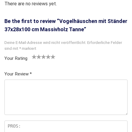
There are no reviews yet.
Be the first to review “Vogelhäuschen mit Ständer
37x28x100 cm Massivholz Tanne”
Deine E-Mail-Adresse wird nicht veröffentlicht.
Erforderliche Felder
sind mit
*
markiert
Your Rating
1
2
3 von
4 von
5 von
v
von
5 Ster
5 Sterne
5 Sternen
Your Review
*
o
5 St
nen
n
n
erne
5
n
S
te
rn
e