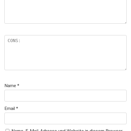
n
Name
*
Email
*