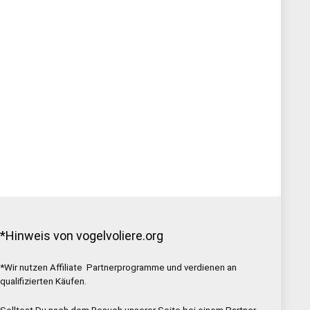
er
ller
s
90.
*Hinweis von vogelvoliere.org
*Wir nutzen Affiliate Partnerprogramme und verdienen an
qualifizierten Käufen.