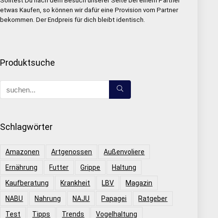
Solltest Du nach dem Besuch unserer Seite bei einem Partner
etwas Kaufen, so können wir dafür eine Provision vom Partner
bekommen. Der Endpreis für dich bleibt identisch.
Produktsuche
Schlagwörter
Amazonen
Artgenossen
Außenvoliere
Ernährung
Futter
Grippe
Haltung
Kaufberatung
Krankheit
LBV
Magazin
NABU
Nahrung
NAJU
Papagei
Ratgeber
Test
Tipps
Trends
Vogelhaltung