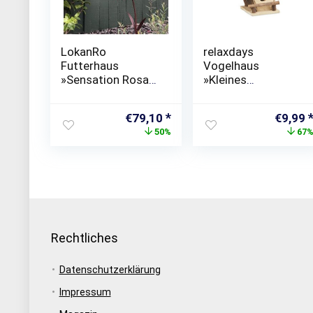
LokanRo
relaxdays
Futterhaus
Vogelhaus
»Sensation Rosa
»Kleines
Sonnenhut
Vogelhaus zum
Wildvogelfutterha
Aufhängen«
Ursprünglicher
Aktueller
Ursprü
€
79,10
€
9,99
us,1 Stück
Preis
Preis
Preis
50%
67
Vogelfutterspend
war:
ist:
war:
er«
€158,07
€79,10.
€29,99
Rechtliches
Datenschutzerklärung
Impressum