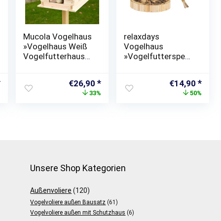
Mucola Vogelhaus
relaxdays
»Vogelhaus Weiß
Vogelhaus
Vogelfutterhaus
»Vogelfutterspen
aus Holz Vogelvilla
der zum
Vögel Ständer«
Aufhängen«
nglicher
Aktueller
Ursprünglicher
Aktueller
Ursprünglich
Aktue
€
26,90
€
14,90
Preis
Preis
Preis
Preis
Prei
%
33%
50%
ist:
war:
ist:
war:
ist:
€9,99.
€39,90
€26,90.
€29,99
€14,
Unsere Shop Kategorien
Außenvoliere
(120)
Vogelvoliere außen Bausatz
(61)
Vogelvoliere außen mit Schutzhaus
(6)