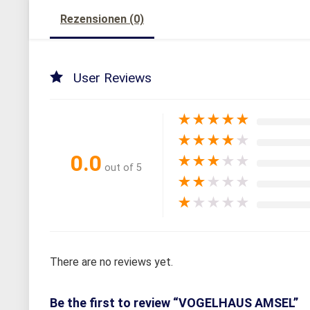
Rezensionen (0)
User Reviews
★
★
★
★
★
★
★
★
★
★
0.0
★
★
★
★
★
out of 5
★
★
★
★
★
★
★
★
★
★
There are no reviews yet.
Be the first to review “VOGELHAUS AMSEL”