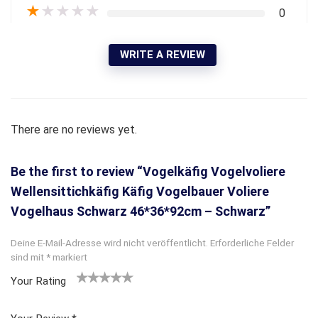
★
★
★
★
★
0
WRITE A REVIEW
There are no reviews yet.
Be the first to review “Vogelkäfig Vogelvoliere
Wellensittichkäfig Käfig Vogelbauer Voliere
Vogelhaus Schwarz 46*36*92cm – Schwarz”
Deine E-Mail-Adresse wird nicht veröffentlicht.
Erforderliche Felder
sind mit
*
markiert
Your Rating
1
2
3 von
4 von
5 von
v
von
5 Ster
5 Sterne
5 Sternen