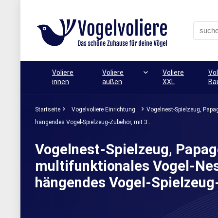
Voliere
Voliere
Voliere
Vol
innen
außen
XXL
Ba
Startseite
Vogelvoliere Einrichtung
Vogelnest-Spielzeug, Papag
hängendes Vogel-Spielzeug-Zubehör, mit 3…
Vogelnest-Spielzeug, Papag
multifunktionales Vogel-Ne
hängendes Vogel-Spielzeug