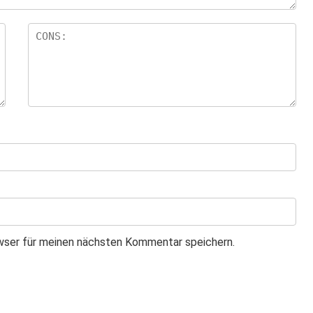
wser für meinen nächsten Kommentar speichern.