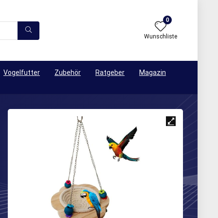
0
Wunschliste
Vogelfutter
Zubehör
Ratgeber
Magazin