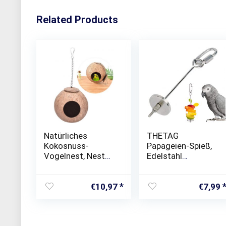
Related Products
Natürliches
THETAG
Kokosnuss-
Papageien-Spieß,
Vogelnest, Nest
Edelstahl
für Papagei,
Vogelspielzeug
Sittiche,
Papageien
Nymphensittiche,
Lebensmittel
€
10,97
€
7,99
Kanarienvogel,
Aufsteckspindel
Finken, Tauben, für
Nahrungsmittelflei
den K?fig für
sch Frucht Stock