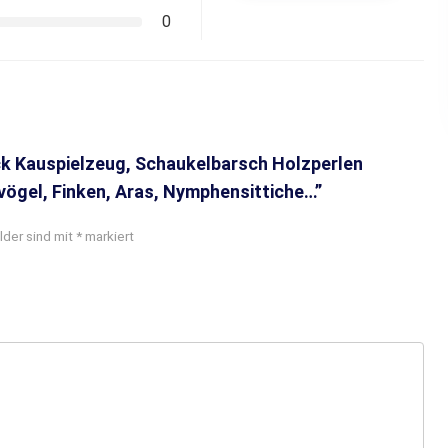
0
ück Kauspielzeug, Schaukelbarsch Holzperlen
nvögel, Finken, Aras, Nymphensittiche…”
lder sind mit
*
markiert