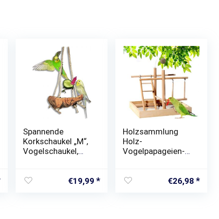
Spannende
Holzsammlung
Korkschaukel „M“,
Holz-
Vogelschaukel,
Vogelpapageien-
Sitzbrett und
Spielstand/Spielpl
Pickstein zugleich
atz/Turnhalle/Akti
vitätszentrum/Spi
€
19,99
€
26,98
elzeugset,
Sitzstangen,
Leitern und