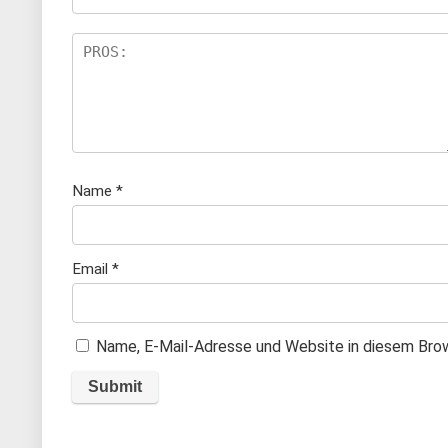
te
rn
e
n
Name
*
Email
*
Name, E-Mail-Adresse und Website in diesem Bro