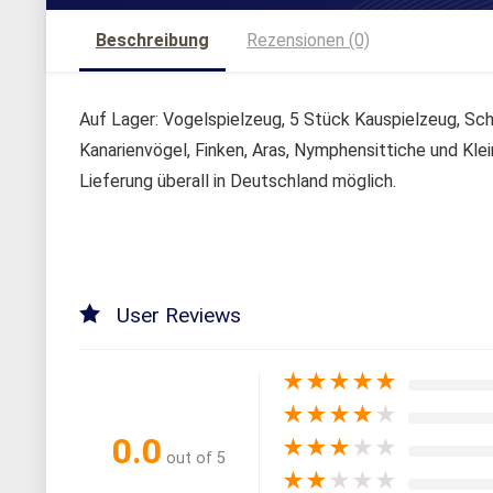
Beschreibung
Rezensionen (0)
Auf Lager: Vogelspielzeug, 5 Stück Kauspielzeug, Sch
Kanarienvögel, Finken, Aras, Nymphensittiche und Kle
Lieferung überall in Deutschland möglich.
User Reviews
★
★
★
★
★
★
★
★
★
★
0.0
★
★
★
★
★
out of 5
★
★
★
★
★