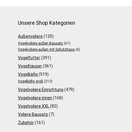
Schaukel, für
Eclectus…
Unsere Shop Kategorien
Außenvoliere
(120)
Vogelvoliere außen Bausatz
(61)
Vogelvoliere außen mit Schutzhaus
(6)
Vogelfutter
(391)
Vogelhäuser
(361)
Vogelkäfig
(519)
Vogelkäfig groß
(212)
Vogelvoliere Einrichtung
(479)
Vogelvoliere innen
(168)
Vogelvoliere XXL
(82)
Voliere Bausatz
(7)
Zubehör
(161)