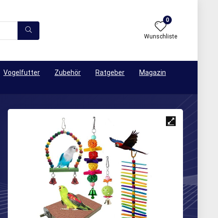
0
Wunschliste
Vogelfutter
Zubehör
Ratgeber
Magazin